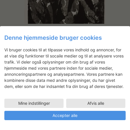
Bjarne Werner Sørensen:
Denne hjemmeside bruger cookies
Litografiske varianter
Vi bruger cookies til at tilpasse vores indhold og annoncer, for
at vise dig funktioner til socaile medier og til at analysere vores
trafik. Vi deler også oplysninger om din brug af vores
Peter Land
hjemmeside med vores partnere inden for sociale medier,
Uddannet fra Det Kongelige
annonceringspartnere og analysepartnere. Vores partnere kan
Danske Kunstakademi (1994). Bor
kombinere disse data med andre oplysninger, du har givet
og arbejder i Malmö. Beskæftiger
dem, eller som de har indsamlet fra din brug af deres tjenester.
sig med installation og skulptur.
Mine indstillinger
Afvis alle
Faciliteter
ATELIER PLAN 5 (87 M2)
Accepter alle
02.06.2015 - 12.06.2015