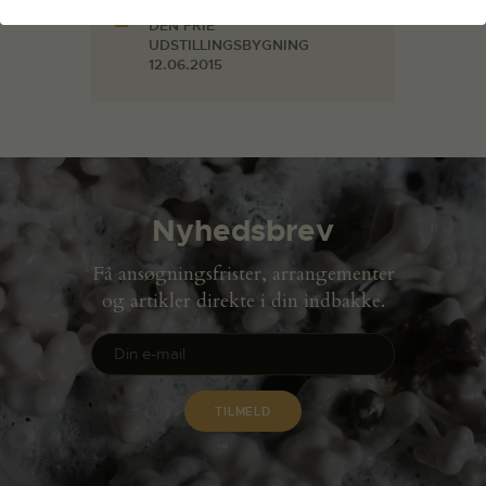
Udstilling
DEN FRIE
UDSTILLINGSBYGNING
12.06.2015
Nyhedsbrev
Få ansøgningsfrister, arrangementer
og artikler direkte i din indbakke.