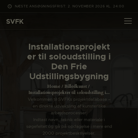
NÆSTE ANSØGNINGSFRIST: 2. NOVEMBER 2026 KL. 24:00
SVFK
SVFK
DET SKER
Installationsprojekt
PROJEKTER
er til soloudstilling i
CHANNEL
Den Frie
ANSØG
Udstillingsbygning
OM SVFK
Home
Billedkunst
ENGLISH
Installationsprojekter til soloudstilling i...
Velkommen til SVFKs projektdatabase –
en direkte udveksling af kunsteriske
arbejdsprocesser.
Indtast navn, teknik eller materiale i
søgefeltet og gå på opdagelse i mere end
2000 projektbeskrivelser.