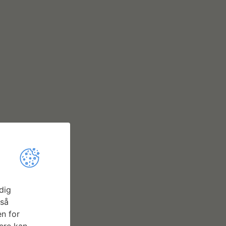
dig
gså
n for
ere kan