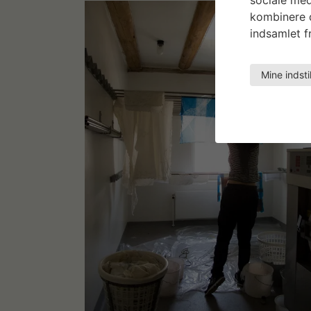
kombinere d
indsamlet fr
Mine indsti