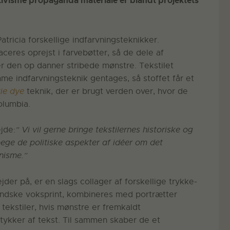
ivisme propaganda materiale er blandt projektets
tricia forskellige indfarvningsteknikker.
laceres oprejst i farvebøtter, så de dele af
er den op danner stribede mønstre. Tekstilet
me indfarvningsteknik gentages, så stoffet får et
tie dye
teknik, der er brugt verden over, hvor de
olumbia.
jde:
” Vi vil gerne bringe tekstilernes historiske og
pege de politiske aspekter af idéer om det
nisme.”
jder på, er en slags collager af forskellige trykke-
andske voksprint, kombineres med portrætter
tekstiler, hvis mønstre er fremkaldt
tykker af tekst. Til sammen skaber de et