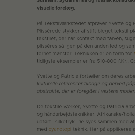
Surinam, Sydamerika og russisk konstrukt
visuelle forelæg.
På Tekstilværkstedet afprøver Yvette og Pa
Plissérede stykker af stift bleget tekstil p
tekstilet, der har kontakt med farven, sug
plisséres så igen på den anden led og sam
ternet mønster. Teknikken er en form for
tidligste eksempler er fra 510-800 f.Kr., C
Yvette og Patricia fortæller om deres arbe
kulturelle referencer tilbage og derved på
abstrakte, der er foregået i vestens moder
De tekstile værker, Yvette og Patricia arbe
og håndarbejdsteknikker. Afrikanske/holl
udført i silketryk. De syes sammen med af 
med
cyanotopi
teknik. Her på applikeres s