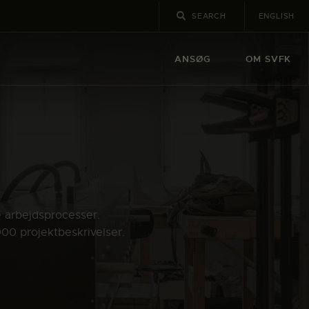
ENGLISH
ANSØG
OM SVFK
e arbejdsprocesser.
000 projektbeskrivelser.