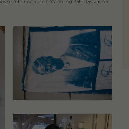
toriske referencer, som Yvette og Patricias ønsker