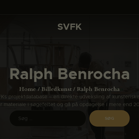
DET SKER
PROJEKTER
SVFK
SVFK
CHANNEL
ANSØG
Ralph Benrocha
OM SVFK
ENGLISH
Home
Billedkunst
Ralph Benrocha
s projektdatabase – en direkte udveksling af kunsterisk
ler materiale i søgefeltet og gå på opdagelse i mere end 2