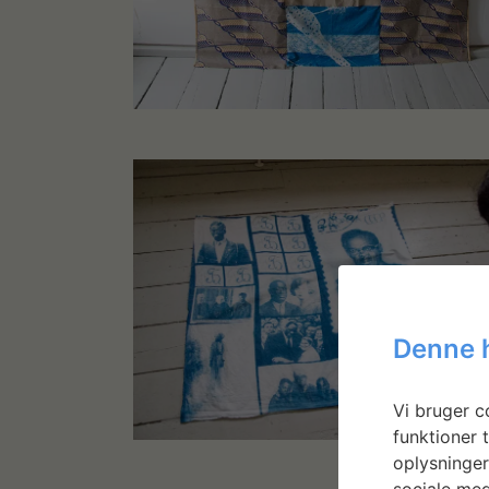
Denne 
Vi bruger co
funktioner t
oplysninger
sociale med