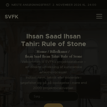
NÆSTE ANSØGNINGSFRIST: 2. NOVEMBER 2026 KL. 24:00
SVFK
SVFK
DET SKER
Ihsan Saad Ihsan
PROJEKTER
Tahir: Rule of Stone
CHANNEL
Home
Billedkunst
ANSØG
Ihsan Saad Ihsan Tahir: Rule of Stone
Velkommen til SVFKs projektdatabase –
OM SVFK
en direkte udveksling af kunsteriske
ENGLISH
arbejdsprocesser.
Indtast navn, teknik eller materiale i
søgefeltet og gå på opdagelse i mere end
2000 projektbeskrivelser.