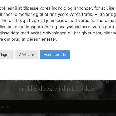
okies til at tilpasse vores indhold og annoncer, for at vise 
il socaile medier og til at analysere vores trafik. Vi deler o
 om din brug af vores hjemmeside med vores partnere inde
ier, annonceringspartnere og analysepartnere. Vores partn
isse data med andre oplysninger, du har givet dem, eller 
a din brug af deres tjenester.
Nyhedsbrev
llinger
Afvis alle
Accepter alle
Få ansøgningsfrister, arrangementer og
artikler direkte i din indbakke.