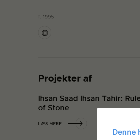
f. 1995
Projekter af
Ihsan Saad Ihsan Tahir: Rul
of Stone
LÆS MERE
Denne 