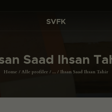
DET SKER
PROJEKTER
SVFK
SVFK
CHANNEL
ANSØG
san Saad Ihsan Ta
OM SVFK
ENGLISH
Home
Alle profiler
...
Ihsan Saad Ihsan Tahir