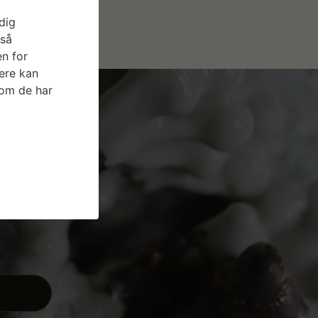
dig
gså
n for
ere kan
som de har