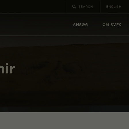
ENGLISH
ANSØG
OM SVFK
hir