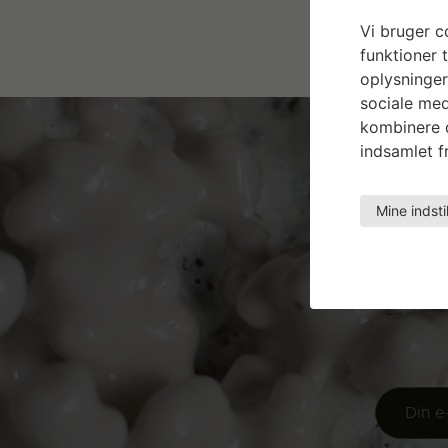
Vi bruger co
funktioner t
oplysninger
sociale med
kombinere d
indsamlet fr
Mine indsti