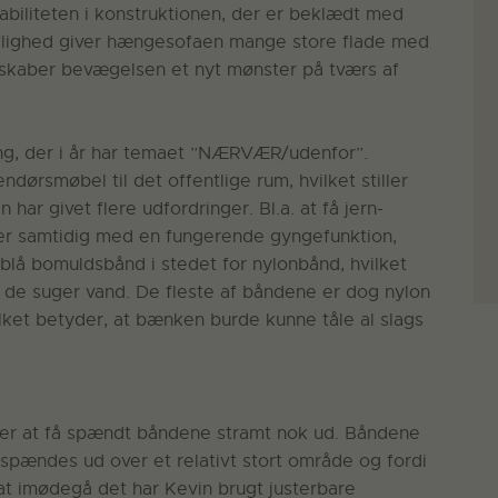
abiliteten i konstruktionen, der er beklædt med
toflighed giver hængesofaen mange store flade med
, skaber bevægelsen et nyt mønster på tværs af
lling, der i år har temaet ”NÆRVÆR/udenfor”.
ørsmøbel til det offentlige rum, hvilket stiller
har givet flere udfordringer. Bl.a. at få jern-
ner samtidig med en fungerende gyngefunktion,
blå bomuldsbånd i stedet for nylonbånd, hvilket
t de suger vand. De fleste af båndene er dog nylon
ilket betyder, at bænken burde kunne tåle al slags
ger at få spændt båndene stramt nok ud. Båndene
e spændes ud over et relativt stort område og fordi
at imødegå det har Kevin brugt justerbare