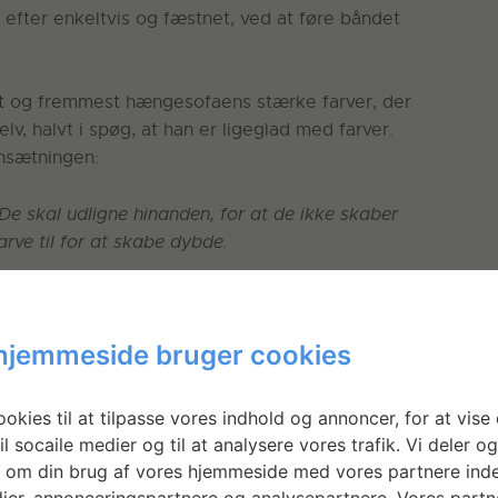
 efter enkeltvis og fæstnet, ved at føre båndet
st og fremmest hængesofaens stærke farver, der
lv, halvt i spøg, at han er ligeglad med farver.
ensætningen:
De skal udligne hinanden, for at de ikke skaber
arve til for at skabe dybde.
en slående. Med 2,7 meter sprænger den skalaen
møbel og det er et bevidst greb fra Kevins side at
hjemmeside bruger cookies
i Irïs’ favn.
okies til at tilpasse vores indhold og annoncer, for at vise 
il socaile medier og til at analysere vores trafik. Vi deler o
 om din brug af vores hjemmeside med vores partnere inde
ier, annonceringspartnere og analysepartnere. Vores partn