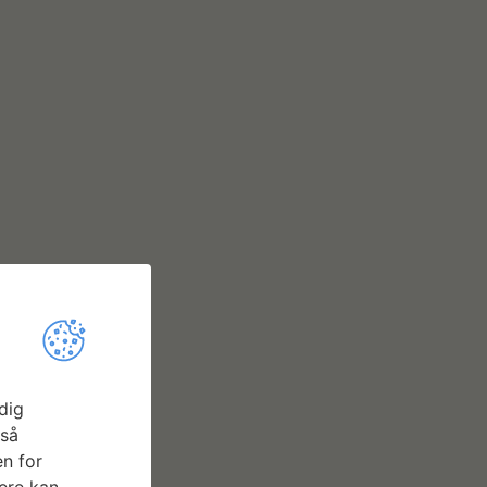
dig
gså
n for
ere kan