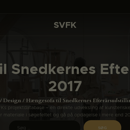
DET SKER
PROJEKTER
SVFK
SVFK
CHANNEL
ANSØG
l Snedkernes Efter
OM SVFK
2017
ENGLISH
Design
Hængesofa til Snedkernes Efterårsudstilli
s projektdatabase – en direkte udveksling af kunsterisk
ler materiale i søgefeltet og gå på opdagelse i mere end 2