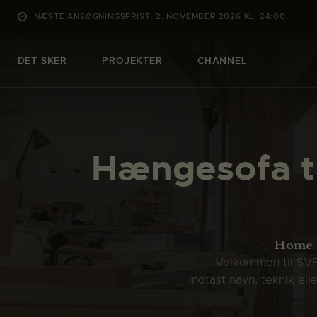
NÆSTE ANSØGNINGSFRIST: 2. NOVEMBER 2026 KL. 24:00
DET SKER
PROJEKTER
CHANNEL
Hængesofa ti
Home
Velkommen til SVFK
Indtast navn, teknik el