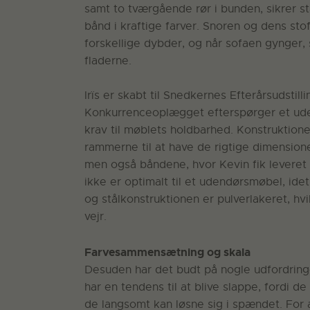
samt to tværgående rør i bunden, sikrer st
bånd i kraftige farver. Snoren og dens s
forskellige dybder, og når sofaen gynger
fladerne.
Irïs er skabt til Snedkernes Efterårsudsti
Konkurrenceoplægget efterspørger et udend
krav til møblets holdbarhed. Konstruktionen 
rammerne til at have de rigtige dimensio
men også båndene, hvor Kevin fik leveret 
ikke er optimalt til et udendørsmøbel, ide
og stålkonstruktionen er pulverlakeret, hv
vejr.
Farvesammensætning og skala
Desuden har det budt på nogle udfordrin
har en tendens til at blive slappe, fordi d
de langsomt kan løsne sig i spændet. For 