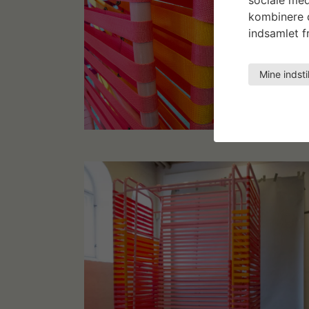
kombinere d
indsamlet fr
Mine indsti