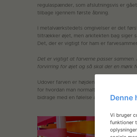
regulaspænder, som afslutningsvis er gået
tilbage igennem første åbning.
I metalværkstedets omgivelser er det før
tiltrækker øjet, men arkitekten bag siger se
Det, der er vigtigt for ham er farvesamm
Det er vigtigt at farverne passer sammen. 
forvirring for øjet og så skal der en mørk f
Udover farven er højden på konstruktion
for hvordan man normalt opfatter et sidde
Denne 
bidrage med en følelse af at være lille bitte 
Vi bruger co
funktioner t
oplysninger
sociale med