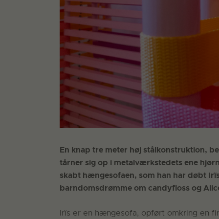
En knap tre meter høj stålkonstruktion, 
tårner sig op i metalværkstedets ene hjørn
skabt hængesofaen, som han har døbt Irï
barndomsdrømme om candyfloss og Alice 
Irïs er en hængesofa, opført omkring en fi