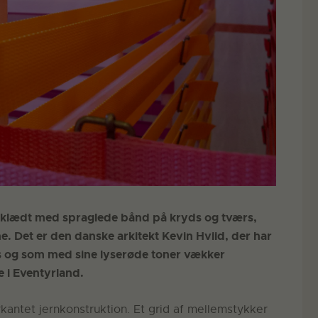
beklædt med spraglede bånd på kryds og tværs,
e. Det er den danske arkitekt Kevin Hviid, der har
s og som med sine lyserøde toner vækker
i Eventyrland.
rkantet jernkonstruktion. Et grid af mellemstykker