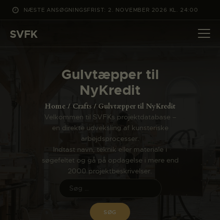
NÆSTE ANSØGNINGSFRIST: 2. NOVEMBER 2026 KL. 24:00
SVFK
SVFK
DET SKER
Gulvtæpper til
PROJEKTER
NyKredit
CHANNEL
Home
Crafts
Gulvtæpper til NyKredit
ANSØG
Velkommen til SVFKs projektdatabase –
en direkte udveksling af kunsteriske
OM SVFK
arbejdsprocesser.
ENGLISH
Indtast navn, teknik eller materiale i
søgefeltet og gå på opdagelse i mere end
2000 projektbeskrivelser.