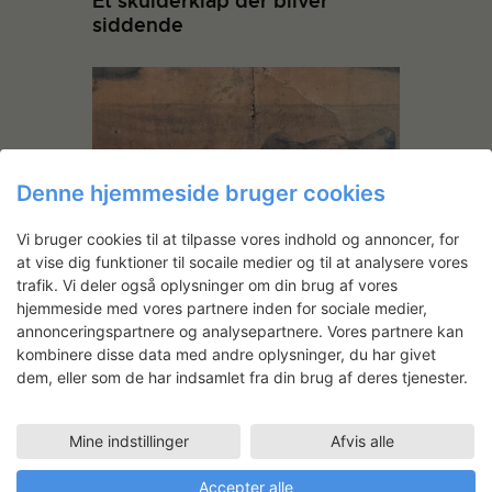
Et skulderklap der bliver
siddende
Denne hjemmeside bruger cookies
Vi bruger cookies til at tilpasse vores indhold og annoncer, for
at vise dig funktioner til socaile medier og til at analysere vores
Christian Balleby Jensen &
trafik. Vi deler også oplysninger om din brug af vores
Mette Krag Nørgaard: Bevaring
hjemmeside med vores partnere inden for sociale medier,
af Lorentz Fröhlichs
annonceringspartnere og analysepartnere. Vores partnere kan
kultegninger fra Børssalen
kombinere disse data med andre oplysninger, du har givet
dem, eller som de har indsamlet fra din brug af deres tjenester.
Mine indstillinger
Afvis alle
Vibeke Klint
Accepter alle