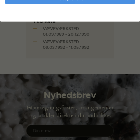
Teknik
Vævning
Faciliteter
VÆVEVÆRKSTED
01.09.1989 - 20.12.1990
VÆVEVÆRKSTED
09.03.1992 - 11.05.1992
Nyhedsbrev
Få ansøgningsfrister, arrangementer
og artikler direkte i din indbakke.