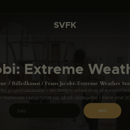
DET SKER
PROJEKTER
SVFK
SVFK
CHANNEL
ANSØG
obi: Extreme Weath
OM SVFK
ENGLISH
me
Billedkunst
Frans Jacobi: Extreme Weather Sta
s projektdatabase – en direkte udveksling af kunsterisk
ler materiale i søgefeltet og gå på opdagelse i mere end 2