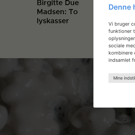
Birgitte Due
Jeanne
Denne 
Madsen: To
We’re 
lyskasser
We’re 
Vi bruger co
funktioner t
oplysninger
sociale med
kombinere d
indsamlet fr
Mine indsti