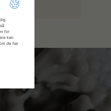
dig
gså
n for
ere kan
som de har