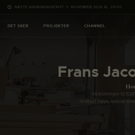
NÆSTE ANSØGNINGSFRIST: 2. NOVEMBER 2026 KL. 24:00
DET SKER
PROJEKTER
CHANNEL
Frans Jac
Ho
Velkommen til SVFK
Indtast navn, teknik el