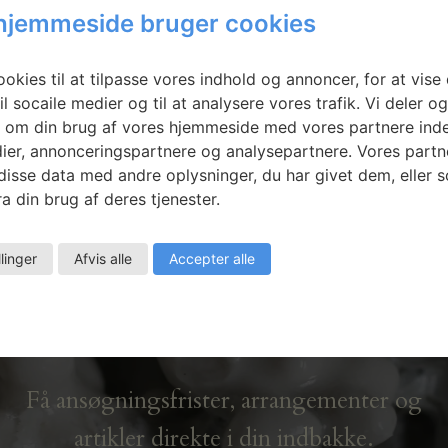
tte Ehlers:
Nicolai Howalt:
hjemmeside bruger cookies
Magic.
Metals & Elements
Real #2
okies til at tilpasse vores indhold og annoncer, for at vise 
il socaile medier og til at analysere vores trafik. Vi deler o
 om din brug af vores hjemmeside med vores partnere inde
ier, annonceringspartnere og analysepartnere. Vores partn
isse data med andre oplysninger, du har givet dem, eller 
a din brug af deres tjenester.
llinger
Afvis alle
Accepter alle
Nyhedsbrev
Få ansøgningsfrister, arrangementer og
artikler direkte i din indbakke.