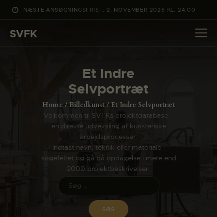
NÆSTE ANSØGNINGSFRIST: 2. NOVEMBER 2026 KL. 24:00
SVFK
SVFK
DET SKER
Et Indre
PROJEKTER
Selvportræt
CHANNEL
Home
Billedkunst
Et Indre Selvportræt
ANSØG
Velkommen til SVFKs projektdatabase –
en direkte udveksling af kunsteriske
OM SVFK
arbejdsprocesser.
ENGLISH
Indtast navn, teknik eller materiale i
søgefeltet og gå på opdagelse i mere end
2000 projektbeskrivelser.