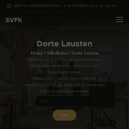
NÆSTE ANSØGNINGSFRIST: 2. NOVEMBER 2026 KL. 24:00
SVFK
SVFK
DET SKER
Dorte Lausten
PROJEKTER
Home
Billedkunst
Dorte Lausten
CHANNEL
Velkommen til SVFKs projektdatabase –
en direkte udveksling af kunsteriske
ANSØG
arbejdsprocesser.
OM SVFK
Indtast navn, teknik eller materiale i
søgefeltet og gå på opdagelse i mere end
ENGLISH
2000 projektbeskrivelser.