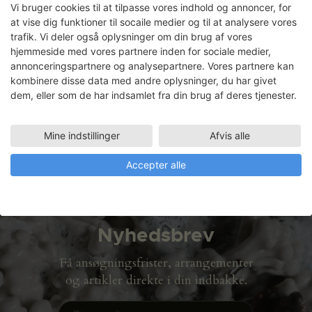
Vi bruger cookies til at tilpasse vores indhold og annoncer, for
at vise dig funktioner til socaile medier og til at analysere vores
trafik. Vi deler også oplysninger om din brug af vores
hjemmeside med vores partnere inden for sociale medier,
Dorte Lausten
annonceringspartnere og analysepartnere. Vores partnere kan
kombinere disse data med andre oplysninger, du har givet
dem, eller som de har indsamlet fra din brug af deres tjenester.
Faciliteter
FORMERIET (128 M2)
01.11.2004 - 03.11.2004
Mine indstillinger
Afvis alle
Accepter alle
Nyhedsbrev
Få ansøgningsfrister, arrangementer
og artikler direkte i din indbakke.