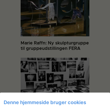
Marie Raffn: Ny skulpturgruppe
til gruppeudstillingen FERA
Denne hjemmeside bruger cookies
Mette Frandsen: Sin City – a
dream come true