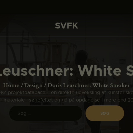
DET SKER
PROJEKTER
SVFK
SVFK
CHANNEL
ANSØG
Leuschner: White
OM SVFK
ENGLISH
Home
Design
Doris Leuschner: White Smoker
s projektdatabase – en direkte udveksling af kunsterisk
ler materiale i søgefeltet og gå på opdagelse i mere end 2