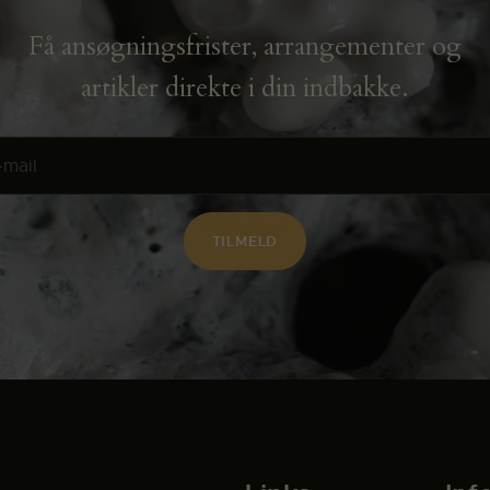
Få ansøgningsfrister, arrangementer og
artikler direkte i din indbakke.