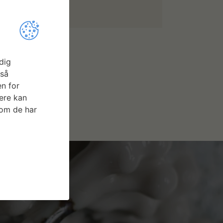
dig
gså
n for
ere kan
som de har