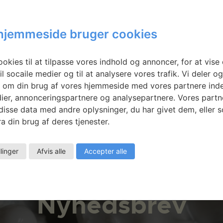
Bak:
Light Break
gh the
hjemmeside bruger cookies
 of Time My
Will Show
okies til at tilpasse vores indhold og annoncer, for at vise 
il socaile medier og til at analysere vores trafik. Vi deler o
 om din brug af vores hjemmeside med vores partnere inde
ier, annonceringspartnere og analysepartnere. Vores partn
isse data med andre oplysninger, du har givet dem, eller 
a din brug af deres tjenester.
llinger
Afvis alle
Accepter alle
Nyhedsbrev