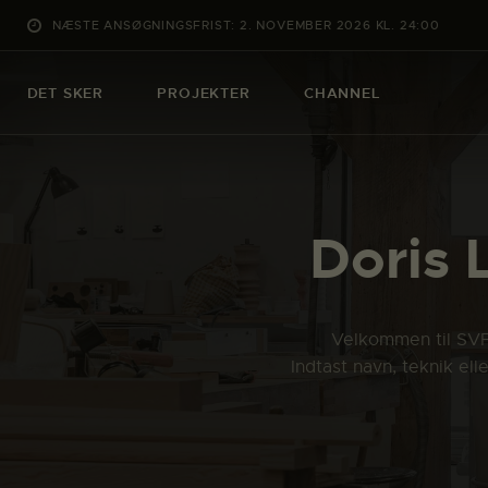
NÆSTE ANSØGNINGSFRIST: 2. NOVEMBER 2026 KL. 24:00
DET SKER
PROJEKTER
CHANNEL
Doris 
Velkommen til SVFK
Indtast navn, teknik el