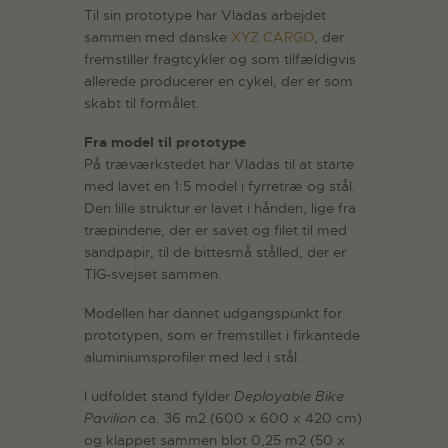
Til sin prototype har Vladas arbejdet
sammen med danske
XYZ CARGO
, der
fremstiller fragtcykler og som tilfældigvis
allerede producerer en cykel, der er som
skabt til formålet.
Fra model til prototype
På træværkstedet har Vladas til at starte
med lavet en 1:5 model i fyrretræ og stål.
Den lille struktur er lavet i hånden, lige fra
træpindene, der er savet og filet til med
sandpapir, til de bittesmå stålled, der er
TIG-svejset sammen.
Modellen har dannet udgangspunkt for
prototypen, som er fremstillet i firkantede
aluminiumsprofiler med led i stål.
I udfoldet stand fylder
Deployable Bike
Pavilion
ca. 36 m2 (600 x 600 x 420 cm)
og klappet sammen blot 0,25 m2 (50 x