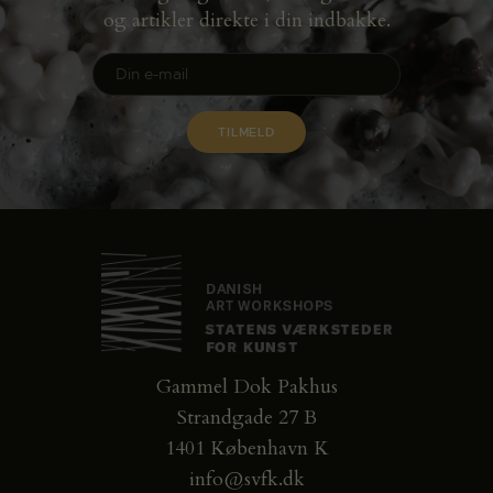
og artikler direkte i din indbakke.
Gammel Dok Pakhus
Strandgade 27 B
1401 København K
info@svfk.dk