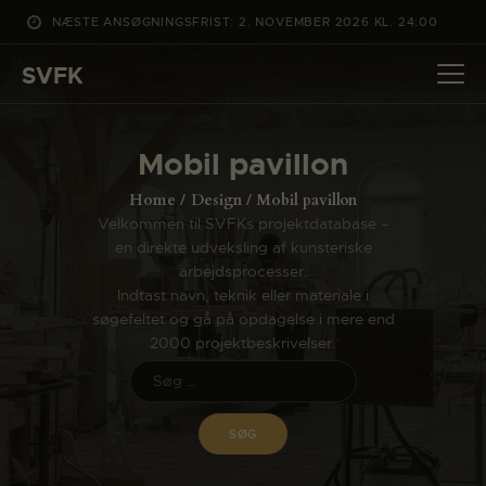
NÆSTE ANSØGNINGSFRIST: 2. NOVEMBER 2026 KL. 24:00
SVFK
SVFK
DET SKER
Mobil pavillon
PROJEKTER
Home
Design
Mobil pavillon
CHANNEL
Velkommen til SVFKs projektdatabase –
en direkte udveksling af kunsteriske
ANSØG
arbejdsprocesser.
OM SVFK
Indtast navn, teknik eller materiale i
søgefeltet og gå på opdagelse i mere end
ENGLISH
2000 projektbeskrivelser.