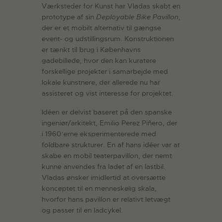
Værksteder for Kunst har Vladas skabt en
prototype af sin
Deployable Bike Pavillon
,
der er et mobilt alternativ til gængse
event- og udstillingsrum. Konstruktionen
er tænkt til brug i Københavns
gadebillede, hvor den kan kuratere
forskellige projekter i samarbejde med
lokale kunstnere, der allerede nu har
assisteret og vist interesse for projektet.
Idéen er delvist baseret på den spanske
ingeniør/arkitekt, Emilio Perez Piñero, der
i 1960’erne eksperimenterede med
foldbare strukturer. En af hans idéer var at
skabe en mobil teaterpavillon, der nemt
kunne anvendes fra ladet af en lastbil.
Vladas ønsker imidlertid at oversætte
konceptet til en menneskelig skala,
hvorfor hans pavillon er relativt letvægt
og passer til en ladcykel.