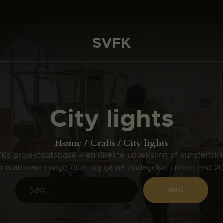
DET SKER
PROJEKTER
SVFK
SVFK
CHANNEL
ANSØG
City lights
OM SVFK
ENGLISH
Home
Crafts
City lights
s projektdatabase – en direkte udveksling af kunsterisk
ler materiale i søgefeltet og gå på opdagelse i mere end 2