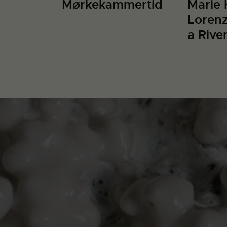
Mørkekammertid
Marie 
Lorenz
a Rive