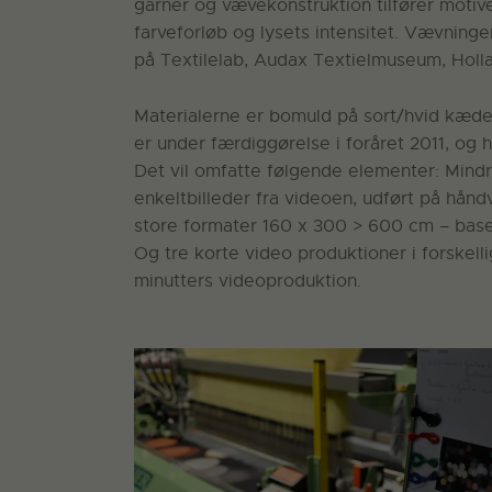
garner og vævekonstruktion tilfører motive
farveforløb og lysets intensitet. Vævning
på Textilelab, Audax Textielmuseum, Holla
Materialerne er bomuld på sort/hvid kæ
er under færdiggørelse i foråret 2011, og he
Det vil omfatte følgende elementer: Min
enkeltbilleder fra videoen, udført på hånd
store formater 160 x 300 > 600 cm – base
Og tre korte video produktioner i forskelli
minutters videoproduktion.