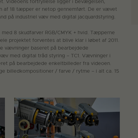
t. Videoens fortryllelse ligger i bevægelsen,
en af 18 tæpper er netop gennemført. De er vævet
nd på industriel væv med digital jacquardstyring.
de med 8 skudfarver RGB/CMYK + hvid. Tæpperne
le projektet forventes at blive klar i løbet af 2011.
dre vævninger baseret på bearbejdede
væv med digital tråd styring – TC1. Vævninger i
ret på bearbejdede enkeltbilleder fra videoen.
ge billedkompositioner / farve / rytme – i alt ca. 15