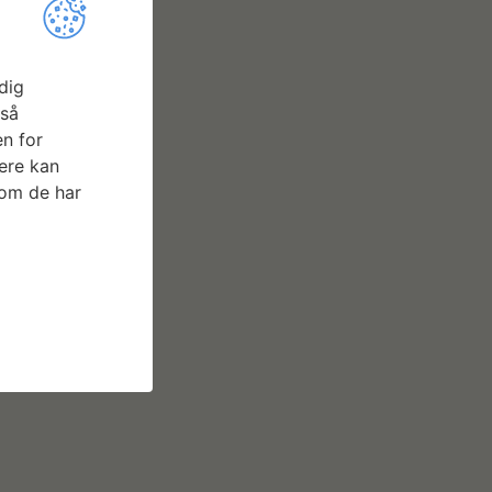
dig
gså
n for
ere kan
som de har