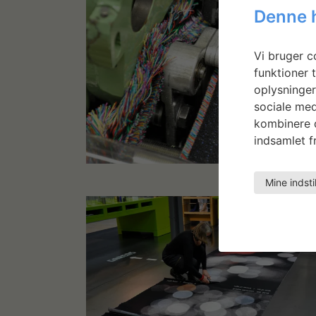
Denne 
Vi bruger co
funktioner t
oplysninger
sociale med
kombinere d
indsamlet fr
Mine indsti