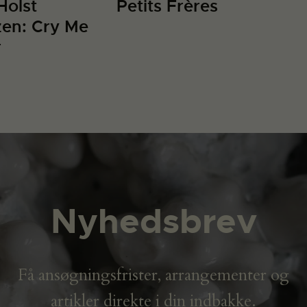
Holst
Petits Frères
en: Cry Me
r
Nyhedsbrev
Få ansøgningsfrister, arrangementer og
artikler direkte i din indbakke.