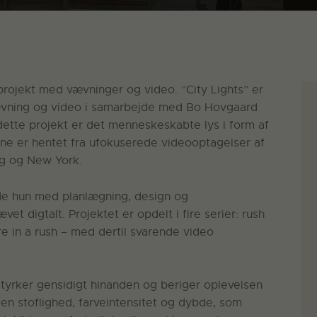
projekt med vævninger og video. ”City Lights” er
vævning og video i samarbejde med Bo Hovgaard
ette projekt er det menneskeskabte lys i form af
erne er hentet fra ufokuserede videooptagelser af
ng og New York.
de hun med planlægning, design og
vet digtalt. Projektet er opdelt i fire serier: rush
re in a rush – med dertil svarende video
tyrker gensidigt hinanden og beriger oplevelsen
den stoflighed, farveintensitet og dybde, som