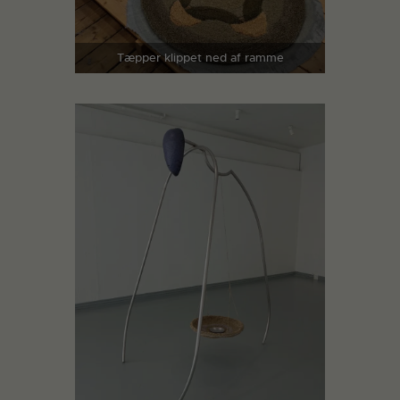
Tæpper klippet ned af ramme