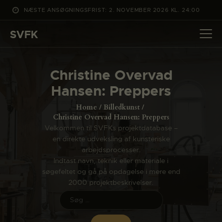
NÆSTE ANSØGNINGSFRIST: 2. NOVEMBER 2026 KL. 24:00
SVFK
SVFK
DET SKER
Christine Overvad
PROJEKTER
Hansen: Preppers
CHANNEL
Home
Billedkunst
ANSØG
Christine Overvad Hansen: Preppers
Velkommen til SVFKs projektdatabase –
OM SVFK
en direkte udveksling af kunsteriske
ENGLISH
arbejdsprocesser.
Indtast navn, teknik eller materiale i
søgefeltet og gå på opdagelse i mere end
2000 projektbeskrivelser.