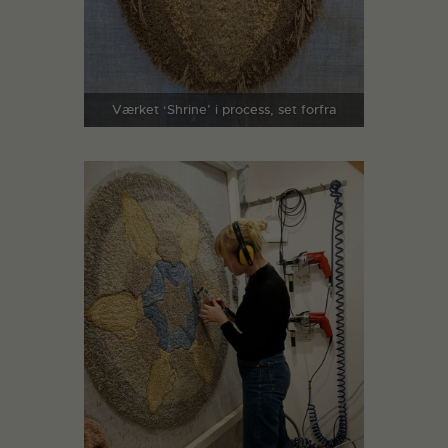
Værket ‘Shrine’ i process, set forfra