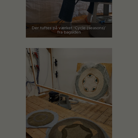
Der tuftes på værket ‘Cycle (seasons)’
fra bagsiden