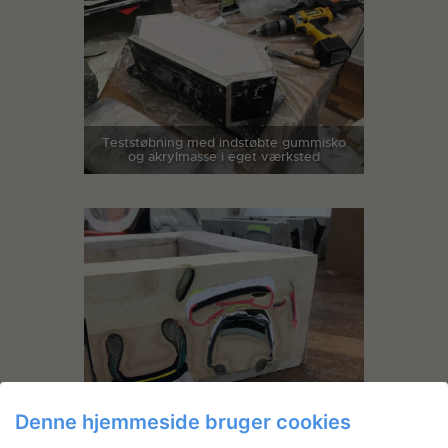
Teststøbning med indstøbte gummisko
og akrylmasse i eget værksted
Denne hjemmeside bruger cookies