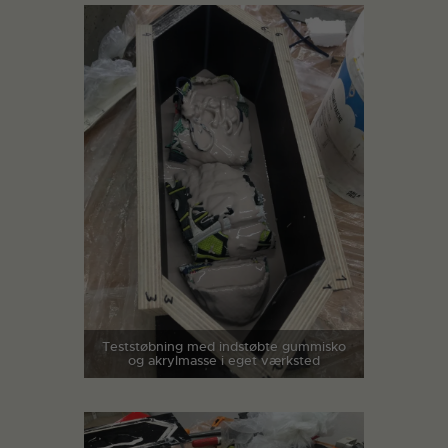
Teststøbning med indstøbte gummisko
og akrylmasse i eget værksted