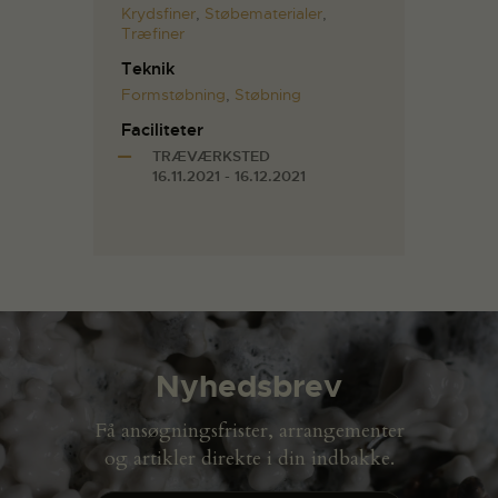
Krydsfiner
,
Støbematerialer
,
Træfiner
Teknik
Formstøbning
,
Støbning
Faciliteter
TRÆVÆRKSTED
16.11.2021 - 16.12.2021
Nyhedsbrev
Få ansøgningsfrister, arrangementer
og artikler direkte i din indbakke.