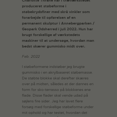
Charlotte Thrane har i træværkstedet
produceret støbeforme i
støbekrydsfiner med skrå vinkler som
forarbejde til opførelsen af en
permanent skulptur i Annebergparken /
Geopark Odsherred i juli 2022. Hun har
brugt forskellige af værkstedets
maskiner til at undersøge, hvordan man
bedst skærer gummisko midt over.
Feb. 2022
I støbeformene indstøber jeg brugte
gummisko i en akrylbaseret støbemasse.
De støbte blokke skal derefter skæres
over på midten, således at der dannes en
form for sko-terrasso på blokkenes ene
flade. Disse flader skal vende udad på
søjlens fire sider. Jeg har lavet flere
forsøg med forskellige støbeforme under
mit ophold og har testet, hvordan det