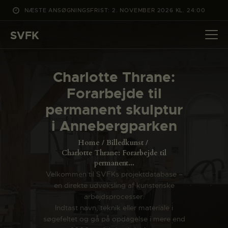
NÆSTE ANSØGNINGSFRIST: 2. NOVEMBER 2026 KL. 24:00
SVFK
SVFK
DET SKER
Charlotte Thrane:
PROJEKTER
Forarbejde til
CHANNEL
permanent skulptur
ANSØG
i Annebergparken
OM SVFK
Home
Billedkunst
ENGLISH
Charlotte Thrane: Forarbejde til
permanent...
Velkommen til SVFKs projektdatabase –
en direkte udveksling af kunsteriske
arbejdsprocesser.
Indtast navn, teknik eller materiale i
søgefeltet og gå på opdagelse i mere end