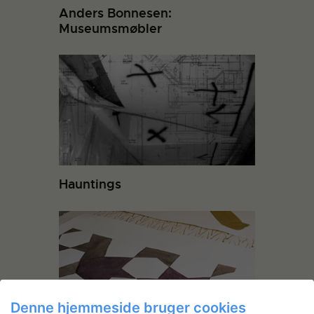
Anders Bonnesen:
Museumsmøbler
Hauntings
Denne hjemmeside bruger cookies