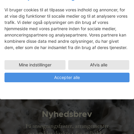
Vi bruger cookies til at tilpasse vores indhold og annoncer, for
Prospects
at vise dig funktioner til socaile medier og til at analysere vores
trafik. Vi deler også oplysninger om din brug af vores
hjemmeside med vores partnere inden for sociale medier,
annonceringspartnere og analysepartnere. Vores partnere kan
Yoshiko Shimada
kombinere disse data med andre oplysninger, du har givet
dem, eller som de har indsamlet fra din brug af deres tjenester.
Faciliteter
GRAFIKVÆRKSTED
Mine indstillinger
Afvis alle
18.08.2008 - 17.10.2008
Accepter alle
Nyhedsbrev
Få ansøgningsfrister, arrangementer
og artikler direkte i din indbakke.