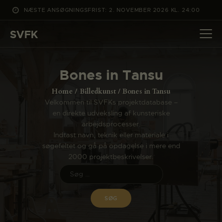
NÆSTE ANSØGNINGSFRIST: 2. NOVEMBER 2026 KL. 24:00
SVFK
SVFK
DET SKER
Bones in Tansu
PROJEKTER
Home
Billedkunst
Bones in Tansu
CHANNEL
Velkommen til SVFKs projektdatabase –
en direkte udveksling af kunsteriske
ANSØG
arbejdsprocesser.
OM SVFK
Indtast navn, teknik eller materiale i
søgefeltet og gå på opdagelse i mere end
ENGLISH
2000 projektbeskrivelser.