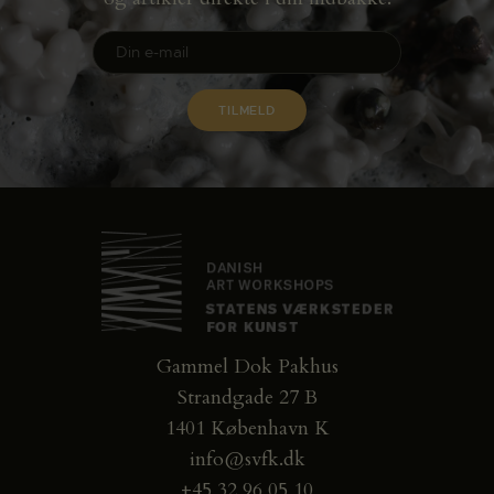
Gammel Dok Pakhus
Strandgade 27 B
1401 København K
info@svfk.dk
+45 32 96 05 10