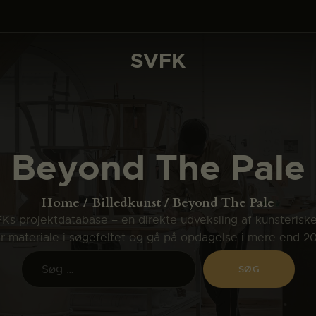
DET SKER
PROJEKTER
SVFK
SVFK
CHANNEL
ANSØG
Beyond The Pale
OM SVFK
ENGLISH
Home
Billedkunst
Beyond The Pale
s projektdatabase – en direkte udveksling af kunsterisk
ler materiale i søgefeltet og gå på opdagelse i mere end 2