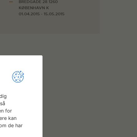
BREDGADE 28 1260
KØBENHAVN K
01.04.2015 - 15.05.2015
dig
gså
n for
ere kan
som de har