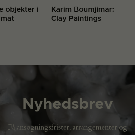
e objekter i
Karim Boumjimar:
rmat
Clay Paintings
Nyhedsbrev
Få ansøgningsfrister, arrangementer og