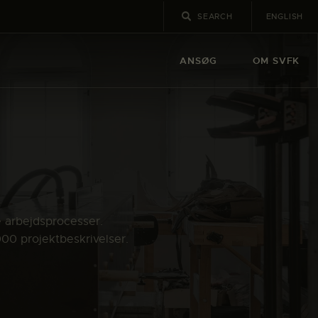
ENGLISH
ANSØG
OM SVFK
e arbejdsprocesser.
000 projektbeskrivelser.