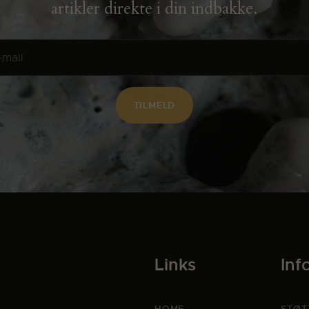
artikler direkte i din indbakke.
Links
Inf
HOME
STØT