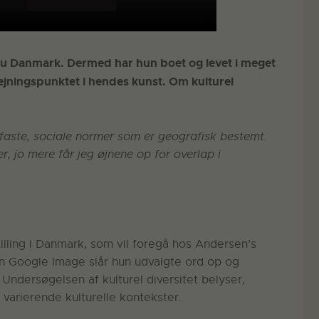
 nu Danmark. Dermed har hun boet og levet i meget
rejningspunktet i hendes kunst. Om kulturel
faste, sociale normer som er geografisk bestemt.
r, jo mere får jeg øjnene op for overlap i
tilling i Danmark, som vil foregå hos Andersen’s
 Google Image slår hun udvalgte ord op og
 Undersøgelsen af kulturel diversitet belyser,
i varierende kulturelle kontekster.