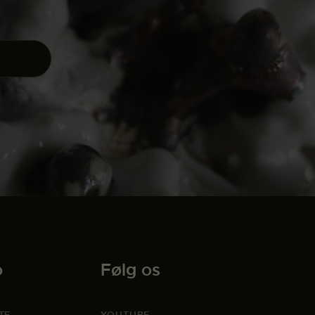
o
Følg os
TE
YOUTUBE