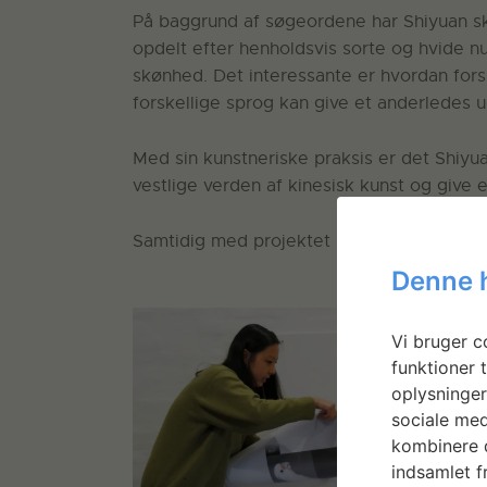
På baggrund af søgeordene har Shiyuan ska
opdelt efter henholdsvis sorte og hvide 
skønhed. Det interessante er hvordan fors
forskellige sprog kan give et anderledes u
Med sin kunstneriske praksis er det Shiyua
vestlige verden af kinesisk kunst og give 
Samtidig med projektet har Shiyuan Liu ar
Denne 
Vi bruger co
funktioner t
oplysninger
sociale med
kombinere d
indsamlet fr