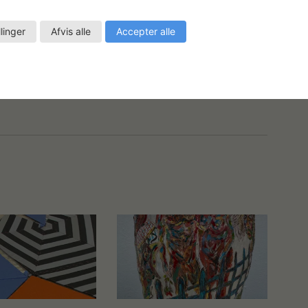
llinger
Afvis alle
Accepter alle