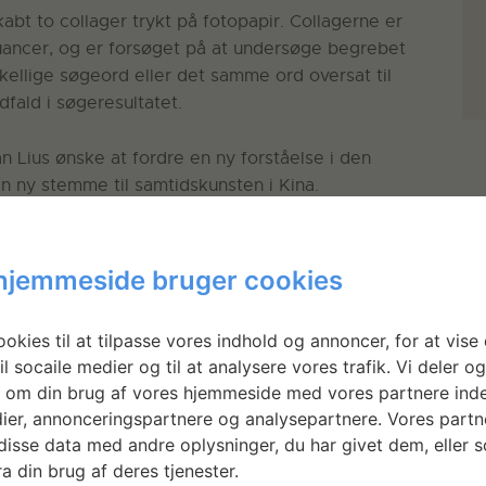
bt to collager trykt på fotopapir. Collagerne er
nuancer, og er forsøget på at undersøge begrebet
kellige søgeord eller det samme ord oversat til
dfald i søgeresultatet.
n Lius ønske at fordre en ny forståelse i den
en ny stemme til samtidskunsten i Kina.
bejdet på filmproduktionen
Lost in Export
.
hjemmeside bruger cookies
okies til at tilpasse vores indhold og annoncer, for at vise 
il socaile medier og til at analysere vores trafik. Vi deler o
 om din brug af vores hjemmeside med vores partnere inde
ier, annonceringspartnere og analysepartnere. Vores partn
isse data med andre oplysninger, du har givet dem, eller 
a din brug af deres tjenester.