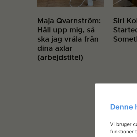
Maja Qvarnström:
Siri K
Håll upp mig, så
Starte
ska jag vråla från
Somet
dina axlar
(arbejdstitel)
Denne 
Vi bruger co
funktioner t