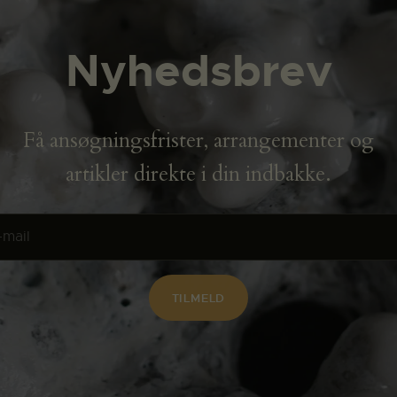
Nyhedsbrev
Få ansøgningsfrister, arrangementer og
artikler direkte i din indbakke.