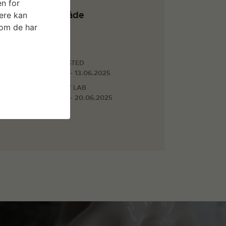
n for
Arbejdsområde
ere kan
som de har
Billedkunst
Faciliteter
TRÆVÆRKSTED
28.04.2025 - 13.06.2025
SOUND ART LAB
28.04.2025 - 20.06.2025