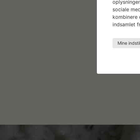
oplysninger
sociale med
kombinere d
indsamlet fr
Mine indsti