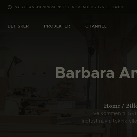
NÆSTE ANSØGNINGSFRIST: 2. NOVEMBER 2026 KL. 24:00
DET SKER
PROJEKTER
CHANNEL
Barbara A
Home
Bill
Velkommen til SVFK
Indtast navn, teknik el