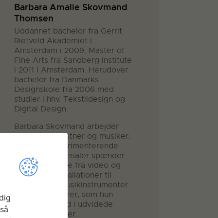
Barbara Amalie Skovmand
Thomsen
Uddannet bachelor fra Gerrit
Rietveld Akademiet i
Amsterdam i 2009. Master of
Fine Arts fra Sandberg Institute
i 2011 i Amsterdam. Herudover
bachelor fra Danmarks
Designskole fra 2006 med
studier i hhv. Tekstildesign og
Digital Design.
Barbara Skovmand arbejder
som billedkunstner og musiker.
Med en eksperimenterende
tilgang til materialer spænder
hendes arbejde fra video og
immersive installationer til
udvikling af musikinstrumenter
/ klangskulpturer, som hun
dig
performer med i udvidede
gså
koncertformater.