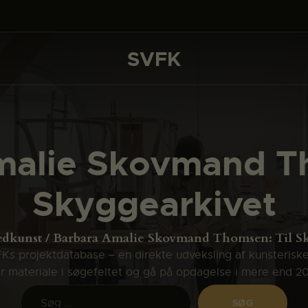
DET SKER
PROJEKTER
SVFK
SVFK
CHANNEL
ANSØG
malie Skovmand Th
OM SVFK
Skyggearkivet
ENGLISH
edkunst
Barbara Amalie Skovmand Thomsen: Til S
s projektdatabase – en direkte udveksling af kunsterisk
ler materiale i søgefeltet og gå på opdagelse i mere end 2