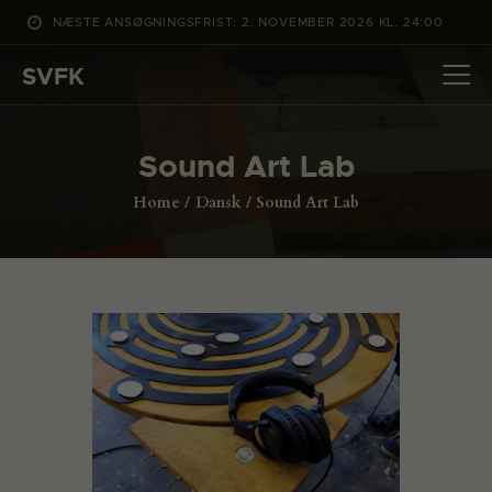
NÆSTE ANSØGNINGSFRIST: 2. NOVEMBER 2026 KL. 24:00
SVFK
SVFK
DET SKER
Sound Art Lab
PROJEKTER
Home
Dansk
Sound Art Lab
CHANNEL
ANSØG
OM SVFK
ENGLISH