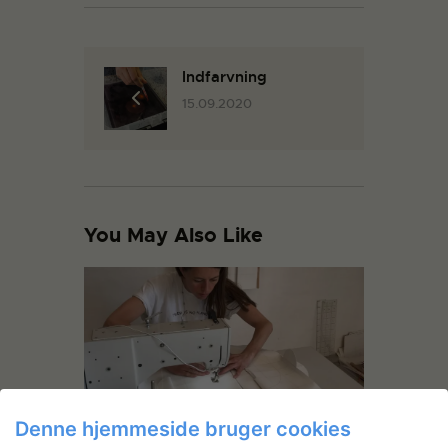
Indfarvning
15.09.2020
You May Also Like
Denne hjemmeside bruger cookies