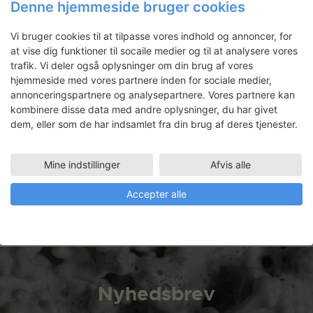
Anker Bak: Kontorstol
Denne hjemmeside bruger cookies
Vi bruger cookies til at tilpasse vores indhold og annoncer, for
at vise dig funktioner til socaile medier og til at analysere vores
trafik. Vi deler også oplysninger om din brug af vores
Johan Jeppesen
hjemmeside med vores partnere inden for sociale medier,
Uddannet bygningskonstruktør
annonceringspartnere og analysepartnere. Vores partnere kan
(2006) og arkitekt (2015). Bor og
kombinere disse data med andre oplysninger, du har givet
arbejder i København.
Beskæftiger sig med arkitektur og
dem, eller som de har indsamlet fra din brug af deres tjenester.
installation.
Faciliteter
Mine indstillinger
Afvis alle
METALVÆRKSTED
08.06.2015 - 22.07.2015
Accepter alle
Nyhedsbrev