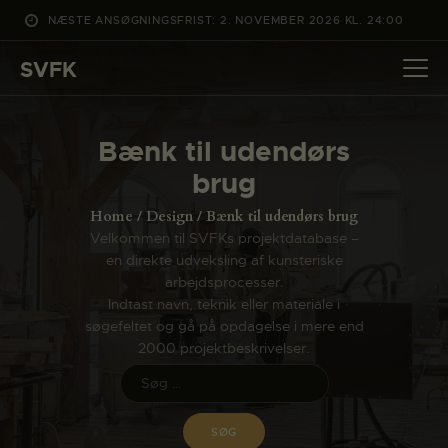
NÆSTE ANSØGNINGSFRIST: 2. NOVEMBER 2026 KL. 24:00
SVFK
SVFK
DET SKER
Bænk til udendørs
PROJEKTER
brug
CHANNEL
Home
Design
Bænk til udendørs brug
ANSØG
Velkommen til SVFKs projektdatabase –
en direkte udveksling af kunsteriske
OM SVFK
arbejdsprocesser.
ENGLISH
Indtast navn, teknik eller materiale i
søgefeltet og gå på opdagelse i mere end
2000 projektbeskrivelser.