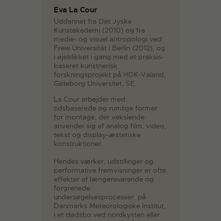
Eva La Cour
Uddannet fra Det Jyske
Kunstakademi (2010) og fra
medie- og visuel antropologi ved
Freie Universität i Berlin (2012), og
i øjeblikket i gang med et praksis-
baseret kunstnerisk
forskningsprojekt på HDK-Valand,
Gøteborg Universitet, SE.
La Cour arbejder med
tidsbaserede og rumlige former
for montage, der vekslende
anvender sig af analog film, video,
tekst og display-æstetiske
konstruktioner.
Hendes værker, udstillinger og
performative fremvisninger er ofte
effekter af længerevarende og
forgrenede
undersøgelsesprocesser: på
Danmarks Meteorologiske Institut,
i et dødsbo ved nordkysten eller