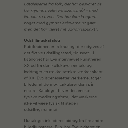
udtalelserne fra folk, der har besvaret de
her gymnasieelevers spø
rgsm
ål –
med
lidt ekstra oveni. Det har ikke længere
noget med gymnasieeleverne at gøre,
men det har v
æret mit udgangspunkt”.
Udstillingskatalog
Publikationen er et katalog, der udgives af
det fiktive udstillingssted, ”Museet”. I
kataloget har Eva interviewet kunstneren
XX ud fra den kollektive samtale og
inddrager en række tænkte værker skabt
af XX. Eva iscenesætter værkerne, tager
billeder af dem og cirkulerer dem på
nettet. Kataloget bliver den eneste
fysiske medieringsform, idet værkerne
ikke vil være fysisk til stede i
udstillingsrummet.
I kataloget inkluderes bidrag fra fire andre
billedkunstnere. Bl.a. har Eva inviteret én