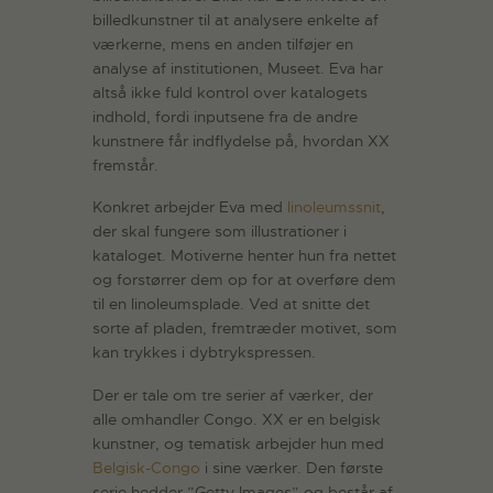
billedkunstner til at analysere enkelte af
værkerne, mens en anden tilføjer en
analyse af institutionen, Museet. Eva har
altså ikke fuld kontrol over katalogets
indhold, fordi inputsene fra de andre
kunstnere får indflydelse på, hvordan XX
fremstår.
Konkret arbejder Eva med
linoleumssnit
,
der skal fungere som illustrationer i
kataloget. Motiverne henter hun fra nettet
og forstørrer dem op for at overføre dem
til en linoleumsplade. Ved at snitte det
sorte af pladen, fremtræder motivet, som
kan trykkes i dybtrykspressen.
Der er tale om tre serier af værker, der
alle omhandler Congo. XX er en belgisk
kunstner, og tematisk arbejder hun med
Belgisk-Congo
i sine værker. Den første
serie hedder ”Getty Images” og består af