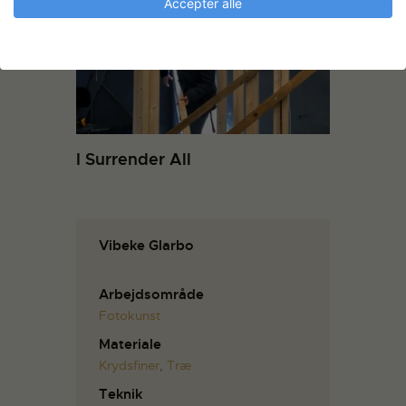
Accepter alle
I Surrender All
Vibeke Glarbo
Arbejdsområde
Fotokunst
Materiale
Krydsfiner
,
Træ
Teknik