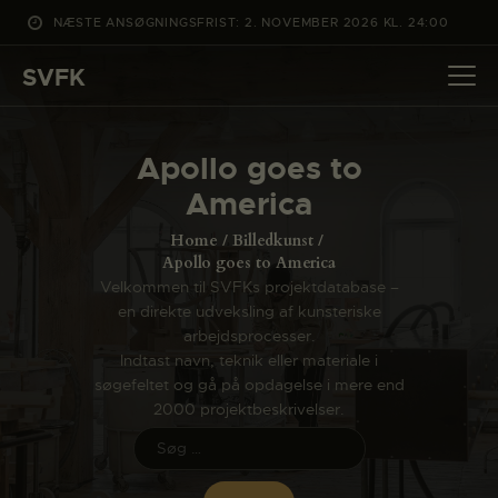
NÆSTE ANSØGNINGSFRIST: 2. NOVEMBER 2026 KL. 24:00
SVFK
SVFK
DET SKER
Apollo goes to
PROJEKTER
America
CHANNEL
Home
Billedkunst
ANSØG
Apollo goes to America
Velkommen til SVFKs projektdatabase –
OM SVFK
en direkte udveksling af kunsteriske
ENGLISH
arbejdsprocesser.
Indtast navn, teknik eller materiale i
søgefeltet og gå på opdagelse i mere end
2000 projektbeskrivelser.