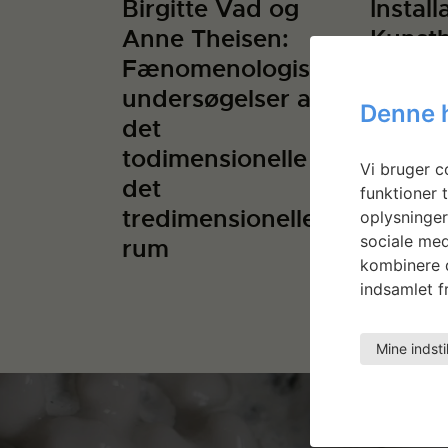
Birgitte Vad og
Installa
Anne Theisen:
Kunsth
Fænomenologiske
Brænd
undersøgelser af
Denne 
det
todimensionelle i
Vi bruger co
det
funktioner t
tredimensionelle
oplysninger
sociale med
rum
kombinere d
indsamlet fr
Mine indsti