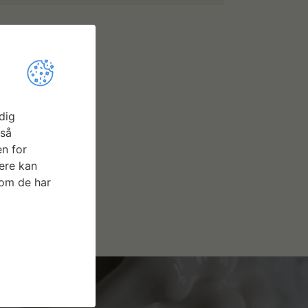
dig
gså
n for
ere kan
som de har