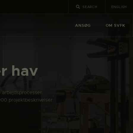
ENGLISH
ANSØG
OM SVFK
r hav
e arbejdsprocesser.
000 projektbeskrivelser.