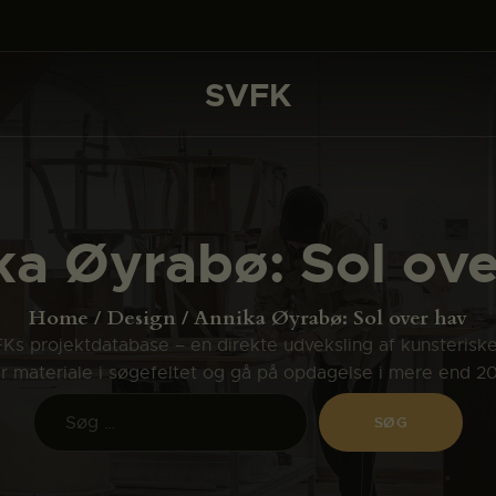
DET SKER
PROJEKTER
SVFK
SVFK
CHANNEL
ANSØG
ka Øyrabø: Sol ove
OM SVFK
ENGLISH
Home
Design
Annika Øyrabø: Sol over hav
s projektdatabase – en direkte udveksling af kunsterisk
ler materiale i søgefeltet og gå på opdagelse i mere end 2