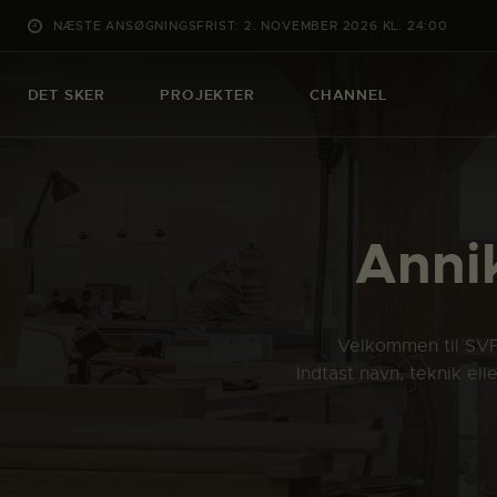
NÆSTE ANSØGNINGSFRIST: 2. NOVEMBER 2026 KL. 24:00
DET SKER
PROJEKTER
CHANNEL
Anni
Velkommen til SVFK
Indtast navn, teknik el