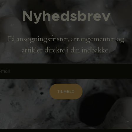
Nyhedsbrev
Få ansøgningsfrister, arrangementer og
artikler direkte i din indbakke.