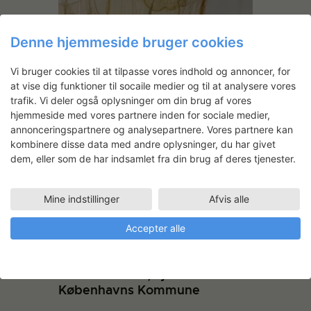
Denne hjemmeside bruger cookies
Vi bruger cookies til at tilpasse vores indhold og annoncer, for
Marianne Johnstad-Møller:
at vise dig funktioner til socaile medier og til at analysere vores
TANG transformationer
trafik. Vi deler også oplysninger om din brug af vores
hjemmeside med vores partnere inden for sociale medier,
annonceringspartnere og analysepartnere. Vores partnere kan
kombinere disse data med andre oplysninger, du har givet
dem, eller som de har indsamlet fra din brug af deres tjenester.
Mine indstillinger
Afvis alle
Accepter alle
Anne Brøndum Torp:
Konservering og restaurering af
3 store værker, ejet af
Københavns Kommune