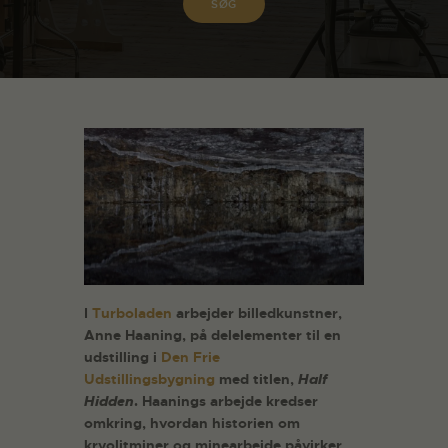
I
Turboladen
arbejder billedkunstner,
Anne Haaning, på delelementer til en
udstilling i
Den Frie
Udstillingsbygning
med titlen,
Half
Hidden
.
Haanings arbejde kredser
omkring, hvordan historien om
kryolitminer og minearbejde påvirker