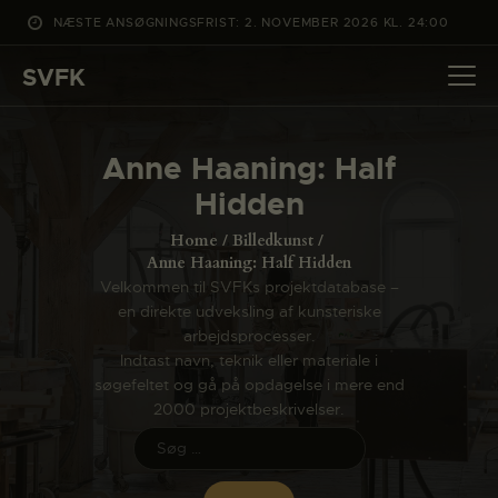
NÆSTE ANSØGNINGSFRIST: 2. NOVEMBER 2026 KL. 24:00
SVFK
SVFK
DET SKER
Anne Haaning: Half
PROJEKTER
Hidden
CHANNEL
Home
Billedkunst
ANSØG
Anne Haaning: Half Hidden
Velkommen til SVFKs projektdatabase –
OM SVFK
en direkte udveksling af kunsteriske
ENGLISH
arbejdsprocesser.
Indtast navn, teknik eller materiale i
søgefeltet og gå på opdagelse i mere end
2000 projektbeskrivelser.