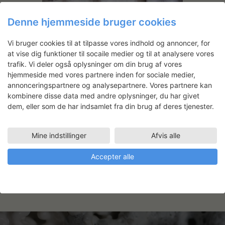
Udsmykning af auditorier i BIG
Denne hjemmeside bruger cookies
byggeriet ”Glasir”
Vi bruger cookies til at tilpasse vores indhold og annoncer, for
at vise dig funktioner til socaile medier og til at analysere vores
trafik. Vi deler også oplysninger om din brug af vores
Anna Fro Vodder
hjemmeside med vores partnere inden for sociale medier,
annonceringspartnere og analysepartnere. Vores partnere kan
kombinere disse data med andre oplysninger, du har givet
Arbejdsområde
dem, eller som de har indsamlet fra din brug af deres tjenester.
Billedkunst
Faciliteter
Mine indstillinger
Afvis alle
LILLE LERVÆRKSTED
16.03.2026 - 30.04.2026
Accepter alle