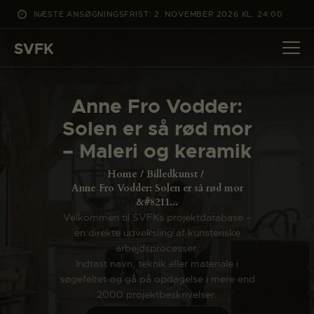
NÆSTE ANSØGNINGSFRIST: 2. NOVEMBER 2026 KL. 24:00
SVFK
SVFK
DET SKER
Anne Fro Vodder:
PROJEKTER
Solen er så rød mor
CHANNEL
– Maleri og keramik
ANSØG
Home
Billedkunst
OM SVFK
Anne Fro Vodder: Solen er så rød mor
&#8211...
ENGLISH
Velkommen til SVFKs projektdatabase –
en direkte udveksling af kunsteriske
arbejdsprocesser.
Indtast navn, teknik eller materiale i
søgefeltet og gå på opdagelse i mere end
2000 projektbeskrivelser.