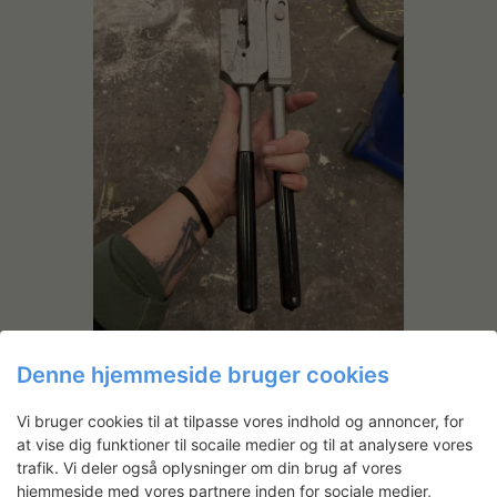
Denne hjemmeside bruger cookies
Vi bruger cookies til at tilpasse vores indhold og annoncer, for
at vise dig funktioner til socaile medier og til at analysere vores
trafik. Vi deler også oplysninger om din brug af vores
Andre projekter
hjemmeside med vores partnere inden for sociale medier,