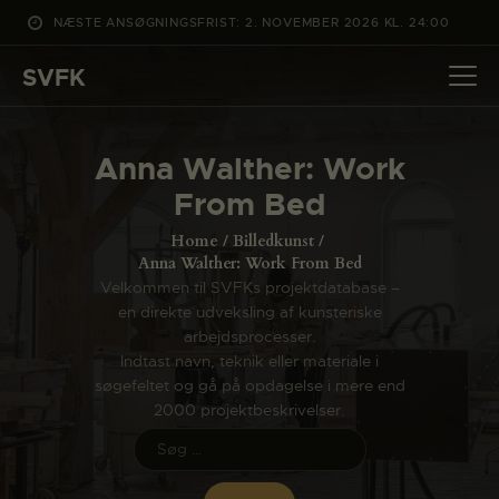
NÆSTE ANSØGNINGSFRIST: 2. NOVEMBER 2026 KL. 24:00
SVFK
SVFK
DET SKER
Anna Walther: Work
PROJEKTER
From Bed
CHANNEL
Home
Billedkunst
ANSØG
Anna Walther: Work From Bed
Velkommen til SVFKs projektdatabase –
OM SVFK
en direkte udveksling af kunsteriske
ENGLISH
arbejdsprocesser.
Indtast navn, teknik eller materiale i
søgefeltet og gå på opdagelse i mere end
2000 projektbeskrivelser.