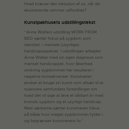
Hvad kræver den inklusion af os, når de
eksisterende rammer udfordres?
Kunstpakhusets udstillingstekst
“Anna Walters udstilling WORK FROM
BED sætter fokus på sygdom som
identitet – mentale (usynlige)
handicapaspekter. I udstillingen arbejder
Anna Walter med sin egen diagnose som
mentalt handicappet, hvor åbenhed
omkring sygdommen har resulteret i
negative konsekvenser. Kunstneren
ønsker at bruge sin kunst som afsæt til at
nuancere samfundets forestillinger om
hvad det vil sige at leve et sårbart liv med
kronisk sygdom og et usynligt handicap.
Med værkerne sætter kunstneren fokus
på både hvor meget sygdommen fylder i
og begrænser kunstnerens liv.”