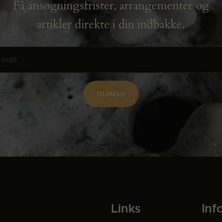
Få ansøgningsfrister, arrangementer og
artikler direkte i din indbakke.
Links
Inf