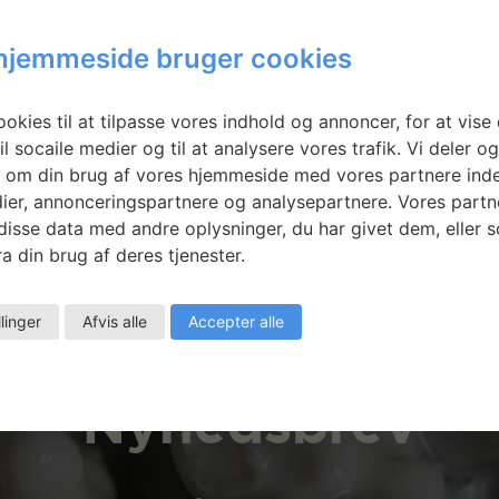
hjemmeside bruger cookies
ined that
Systema Naturae
s Were
okies til at tilpasse vores indhold og annoncer, for at vise 
ing
il socaile medier og til at analysere vores trafik. Vi deler o
 om din brug af vores hjemmeside med vores partnere inde
ier, annonceringspartnere og analysepartnere. Vores partn
isse data med andre oplysninger, du har givet dem, eller 
a din brug af deres tjenester.
llinger
Afvis alle
Accepter alle
Nyhedsbrev