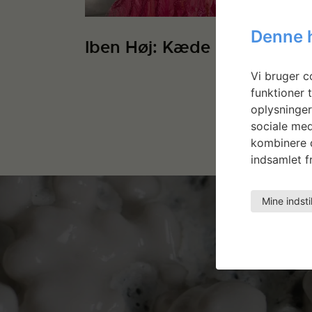
Denne 
Iben Høj: Kæde
I Imag
Thing
Vi bruger co
Speak
funktioner t
oplysninger
sociale med
kombinere d
indsamlet fr
Mine indsti