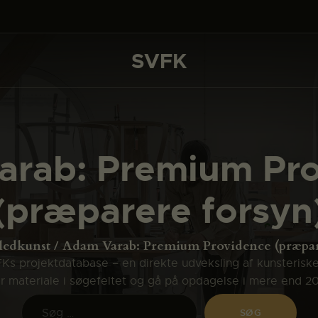
DET SKER
PROJEKTER
SVFK
SVFK
CHANNEL
ANSØG
rab: Premium Pr
OM SVFK
(præparere forsyn
ENGLISH
ledkunst
Adam Varab: Premium Providence (præpar
s projektdatabase – en direkte udveksling af kunsterisk
ler materiale i søgefeltet og gå på opdagelse i mere end 2