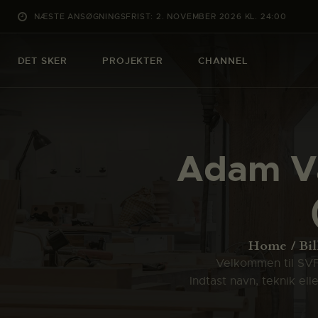
NÆSTE ANSØGNINGSFRIST: 2. NOVEMBER 2026 KL. 24:00
DET SKER
PROJEKTER
CHANNEL
Adam Va
Home
Bil
Velkommen til SVFK
Indtast navn, teknik el