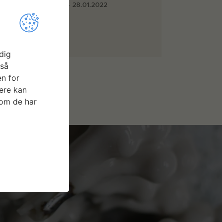
03.01.2022 - 28.01.2022
dig
gså
n for
ere kan
som de har