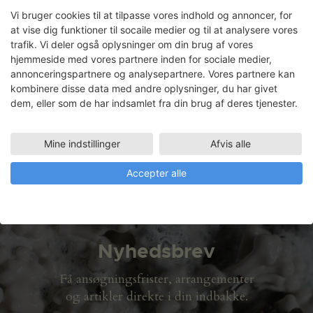
Møbler til Deep Forest Art Land
Vi bruger cookies til at tilpasse vores indhold og annoncer, for
at vise dig funktioner til socaile medier og til at analysere vores
trafik. Vi deler også oplysninger om din brug af vores
hjemmeside med vores partnere inden for sociale medier,
annonceringspartnere og analysepartnere. Vores partnere kan
Lars Lundquist
kombinere disse data med andre oplysninger, du har givet
dem, eller som de har indsamlet fra din brug af deres tjenester.
Faciliteter
MINIATELIER M1 (70 M2)
Mine indstillinger
Afvis alle
02.03.2009 - 15.05.2009
Accepter alle
Nyhedsbrev
Få ansøgningsfrister, arrangementer
og artikler direkte i din indbakke.