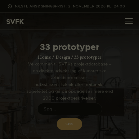
NÆSTE ANSØGNINGSFRIST: 2. NOVEMBER 2026 KL. 24:00
SVFK
SVFK
DET SKER
33 prototyper
PROJEKTER
Home
Design
33 prototyper
CHANNEL
Velkommen til SVFKs projektdatabase –
en direkte udveksling af kunsteriske
ANSØG
arbejdsprocesser.
OM SVFK
Indtast navn, teknik eller materiale i
søgefeltet og gå på opdagelse i mere end
ENGLISH
2000 projektbeskrivelser.