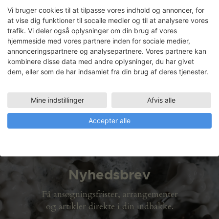
Vi bruger cookies til at tilpasse vores indhold og annoncer, for
at vise dig funktioner til socaile medier og til at analysere vores
trafik. Vi deler også oplysninger om din brug af vores
Ulrik Heltoft
hjemmeside med vores partnere inden for sociale medier,
annonceringspartnere og analysepartnere. Vores partnere kan
Faciliteter
kombinere disse data med andre oplysninger, du har givet
ATELIER PLAN 2 (109 M2)
dem, eller som de har indsamlet fra din brug af deres tjenester.
07.06.2010 - 09.07.2010
TRÆVÆRKSTED
Mine indstillinger
Afvis alle
07.06.2010 - 09.07.2010
Accepter alle
Nyhedsbrev
Få ansøgningsfrister, arrangementer
og artikler direkte i din indbakke.