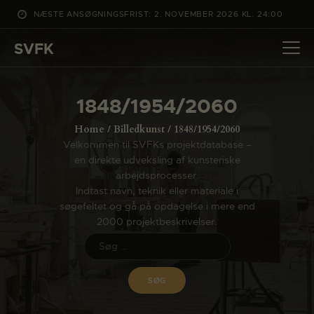
NÆSTE ANSØGNINGSFRIST: 2. NOVEMBER 2026 KL. 24:00
SVFK
SVFK
DET SKER
1848/1954/2060
PROJEKTER
Home
Billedkunst
1848/1954/2060
CHANNEL
Velkommen til SVFKs projektdatabase –
en direkte udveksling af kunsteriske
ANSØG
arbejdsprocesser.
OM SVFK
Indtast navn, teknik eller materiale i
søgefeltet og gå på opdagelse i mere end
ENGLISH
2000 projektbeskrivelser.