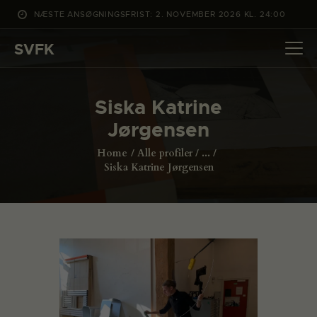
NÆSTE ANSØGNINGSFRIST: 2. NOVEMBER 2026 KL. 24:00
SVFK
SVFK
DET SKER
Siska Katrine
PROJEKTER
Jørgensen
CHANNEL
Home
Alle profiler
...
ANSØG
Siska Katrine Jørgensen
OM SVFK
ENGLISH