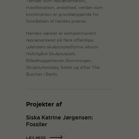
Temaer som repræsentation,
manifestation, andethed, verden som
konstruktion er grundlæggende for
forståelsen af hendes praksis.
Hendes værker er semipermanent
repræsenteret på flere offentlige,
udendørs skulpturplatforme såsom
Hollufgård Skulpturpark,
Billedhuggerhaven Skovsnogen,
Skulpturlandsby Selde og After The
Butcher i Berlin.
Projekter af
Siska Katrine Jørgensen:
Fossiler
LÆS MERE