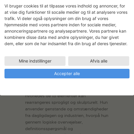
Vi bruger cookies til at tilpasse vores indhold og annoncer, for
at vise dig funktioner til socaile medier og til at analysere vores
trafik. Vi deler også oplysninger om din brug af vores
hjemmeside med vores partnere inden for sociale medier,
annonceringspartnere og analysepartnere. Vores partnere kan
kombinere disse data med andre oplysninger, du har givet
dem, eller som de har indsamlet fra din brug af deres tjenester.
Siska Katrine Jørgensen:
Mine indstillinger
Afvis alle
Flydende konsistenser løber
altid nedad
Accepter alle
Siska Katrine Jørgensen arbejder med
relationen mellem form og materiale, og
hvorledes de to elementer kan
rearrangeres sprogligt og skulpturelt. Hun
anvender genstande og omstændigheder
fra dagligdagen og industrien, hvorpå hun
gennem logiske overvejelser,
definitionsspørgsmål og