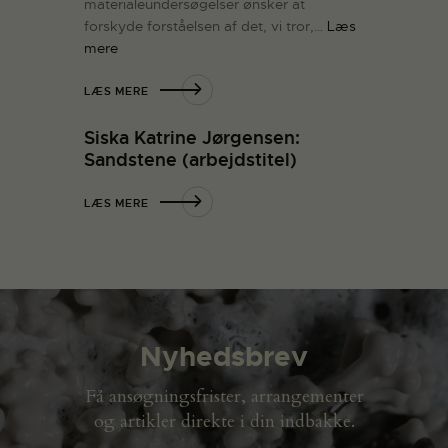
materialeundersøgelser ønsker at
forskyde forståelsen af det, vi tror,…
Læs
mere
LÆS MERE
Siska Katrine Jørgensen:
Sandstene (arbejdstitel)
LÆS MERE
Nyhedsbrev
Få ansøgningsfrister, arrangementer
og artikler direkte i din indbakke.