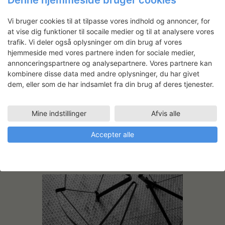
Denne hjemmeside bruger cookies
Vi bruger cookies til at tilpasse vores indhold og annoncer, for
Emil Alexander Juel Jespersen:
at vise dig funktioner til socaile medier og til at analysere vores
Simple Møbler
trafik. Vi deler også oplysninger om din brug af vores
hjemmeside med vores partnere inden for sociale medier,
På træværkstedet har møbeldesigner,
annonceringspartnere og analysepartnere. Vores partnere kan
Emil Alexander Juel Jespersen,
kombinere disse data med andre oplysninger, du har givet
videreudviklet en simpel møbelserie, som
dem, eller som de har indsamlet fra din brug af deres tjenester.
indtil videre består af en skammel, et bord
og en bænk. Emil har afprøvet forskellige
træsorter, ligesom han har
Mine indstillinger
Afvis alle
eksperimenteret med proportion og
Accepter alle
samling.
LÆS MERE