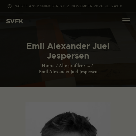
NÆSTE ANSØGNINGSFRIST: 2. NOVEMBER 2026 KL. 24:00
SVFK
SVFK
DET SKER
Emil Alexander Juel
PROJEKTER
Jespersen
CHANNEL
Home
Alle profiler
...
ANSØG
Emil Alexander Juel Jespersen
OM SVFK
ENGLISH