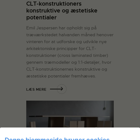
CLT-konstruktioners
konstruktive og æstetiske
potentialer
Emil Jespersen har opholdt sig på
træværkstedet halvanden måned henover
vinteren for at udforske og udvikle nye
arkitektoniske principper for CLT-
konstruktioner (cross laminated timber)
gennem træmodeller og 1:1-detaljer, hvor
CLT-konstruktionernes konstruktive og
æstetiske potentialer fremhæves.
LÆS MERE