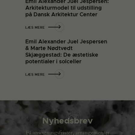
Emil Alexander Juel Jespersen:
Arkitekturmodel til udstilling
på Dansk Arkitektur Center
LÆS MERE
Emil Alexander Juel Jespersen
& Marte Nødtvedt
Skjæggestad: De æstetiske
potentialer i solceller
LÆS MERE
Nyhedsbrev
Få ansøgningsfrister, arrangementer