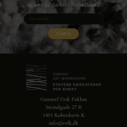
og artikler direkte i din indbakke.
Gammel Dok Pakhus
Strandgade 27 B
1401 København K
info@svfk.dk