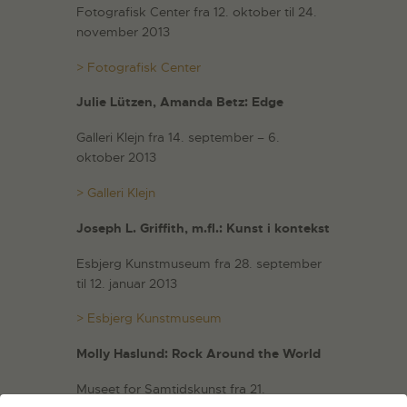
Fotografisk Center fra 12. oktober til 24.
november 2013
> Fotografisk Center
Julie Lützen, Amanda Betz: Edge
Galleri Klejn fra 14. september – 6.
oktober 2013
> Galleri Klejn
Joseph L. Griffith, m.fl.: Kunst i kontekst
Esbjerg Kunstmuseum fra 28. september
til 12. januar 2013
> Esbjerg Kunstmuseum
Molly Haslund: Rock Around the World
Museet for Samtidskunst fra 21.