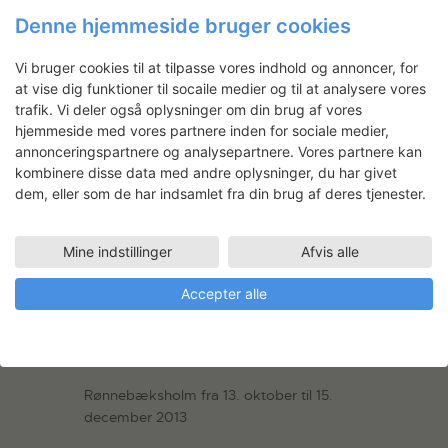
september til 3. november 2013
Denne hjemmeside bruger cookies
> Museet for Samtidskunst
Vi bruger cookies til at tilpasse vores indhold og annoncer, for
Sophia Kalkau: Gennem sort
at vise dig funktioner til socaile medier og til at analysere vores
trafik. Vi deler også oplysninger om din brug af vores
Møstings Hus fra 21. september til 3.
hjemmeside med vores partnere inden for sociale medier,
november 2013
annonceringspartnere og analysepartnere. Vores partnere kan
kombinere disse data med andre oplysninger, du har givet
> Møstings Hus
dem, eller som de har indsamlet fra din brug af deres tjenester.
Johanne Foss: Italienske stemninger
Mine indstillinger
Afvis alle
Sophienholm fra 21. september til 17.
november 2013
Accepter alle
> Sophienholm
Kirsten Justesen: my body is my tool
Rønnebæksholm fra 13. oktober til 15.
december 2013