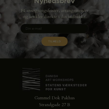
Nyhedsbrev
Få ansøgningsfrister, arrangementer
og artikler direkte i din indbakke.
Gammel Dok Pakhus
Strandgade 27 B