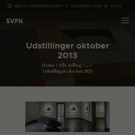
NÆSTE ANSØGNINGSFRIST: 2. NOVEMBER 2026 KL. 24:00
SVFK
SVFK
DET SKER
Udstillinger oktober
PROJEKTER
2013
CHANNEL
Home
Alle indlæg
...
ANSØG
Udstillinger oktober 2013
OM SVFK
ENGLISH