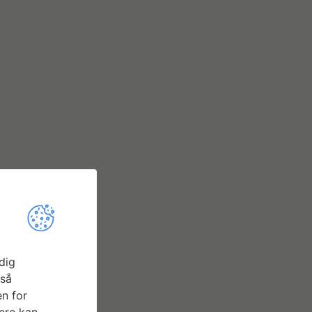
dig
gså
n for
ere kan