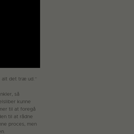
alt det træ ud.”
nkler, så
elsliber kunne
r til at foregå
n til at rådne
enne proces, men
en.