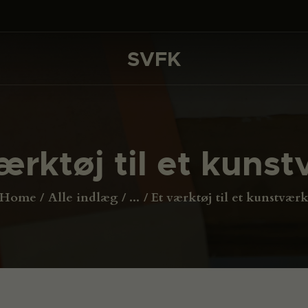
DET SKER
PROJEKTER
SVFK
SVFK
CHANNEL
ANSØG
ærktøj til et kuns
OM SVFK
ENGLISH
Home
Alle indlæg
...
Et værktøj til et kunstvær