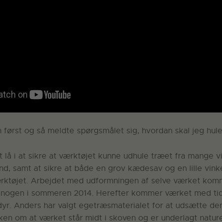
først og så meldte spørgsmålet sig, hvordan skal jeg hule 
t lå i at sikre at værktøjet kunne udhule træet fra mange vi
nd, samt at sikre at både en grov kædesav og en lille vink
ærktøjet. Arbejdet med udformningen af selve værket komme
snogen i sommeren 2014. Herefter kommer værket med tide
 dyr. Anders har valgt egetræsmaterialet for at udsætte d
ken om at værket står midt i skoven og er underlagt natur