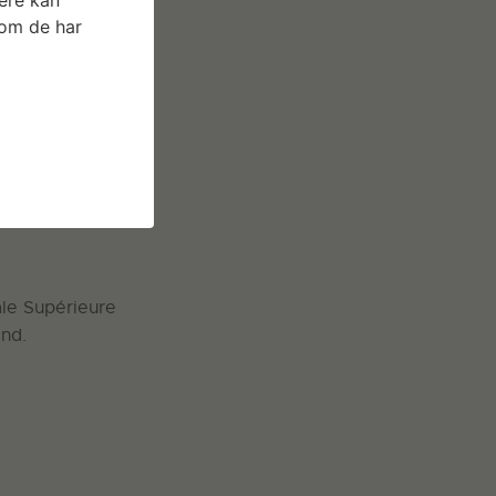
som de har
le Supérieure
and.