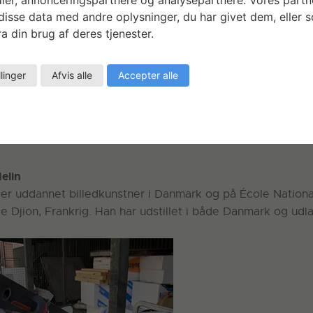
isse data med andre oplysninger, du har givet dem, eller 
a din brug af deres tjenester.
llinger
Afvis alle
Accepter alle
s Werdelin
elin
er uddannet billedkunstner i Danmark og på École Nationa
 Djion, Frankrig. Han har udstillet i både Danmark og udl