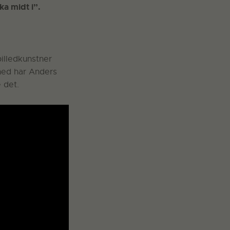
a midt i”.
illedkunstner
ned har Anders
 det.