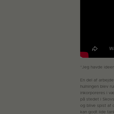
”Jeg havde ideen 
En del af arbejde
hulningen blev ru
inkorporeres i v
på stedet i Skov
og blive spist af
kan godt lide tan