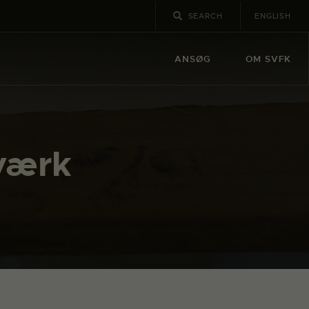
ENGLISH
ANSØG
OM SVFK
tværk
k