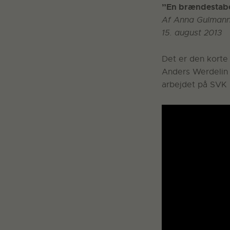
”En brændestabel
Af Anna Gulman
15. august 2013
Det er den korte 
Anders Werdelin 
arbejdet på SVK p