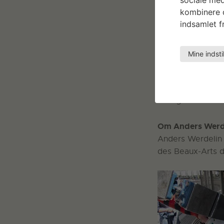
kombinere d
indsamlet fr
Mine indsti
Collage af Ander
Om Anders Werd
Anders Werdelin 
des Beaux-Arts de