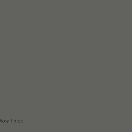
llow 1
med