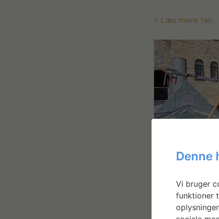
> Læs mere her
.
Denne 
Vi bruger co
funktioner t
oplysninger
sociale med