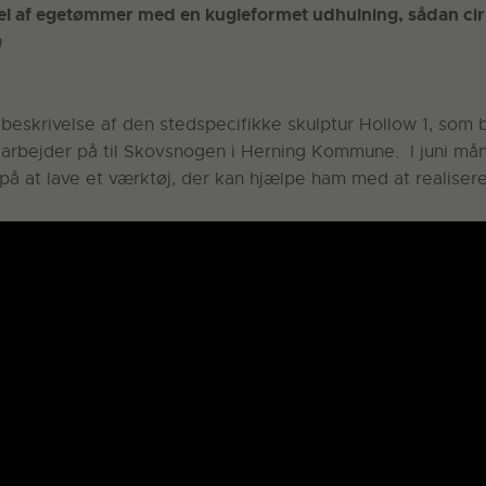
 af egetømmer med en kugleformet udhulning, sådan cirk
n
beskrivelse af den stedspecifikke skulptur Hollow 1, som b
arbejder på til Skovsnogen i Herning Kommune. I juni må
å at lave et værktøj, der kan hjælpe ham med at realisere