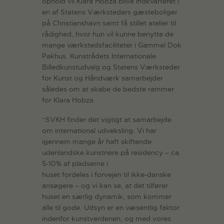
ophold vil Klara Hobza blive indkvarteret i
en af Statens Værksteders gæsteboliger
på Christianshavn samt få stillet atelier til
rådighed, hvor hun vil kunne benytte de
mange værkstedsfaciliteter i Gammel Dok
Pakhus. Kunstrådets Internationale
Billedkunstudvalg og Statens Værksteder
for Kunst og Håndværk samarbejder
således om at skabe de bedste rammer
for Klara Hobza.
“SVKH finder det vigtigt at samarbejde
om international udveksling. Vi har
igennem mange år haft skiftende
udenlandske kunstnere på residency – ca.
5-10% af pladserne i
huset fordeles i forvejen til ikke-danske
ansøgere – og vi kan se, at det tilfører
huset en særlig dynamik, som kommer
alle til gode. Udsyn er en væsentlig faktor
indenfor kunstverdenen, og med vores