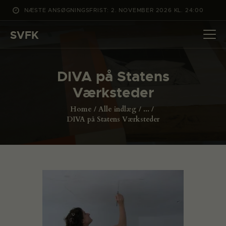
NÆSTE ANSØGNINGSFRIST: 2. NOVEMBER 2026 KL. 24:00
SVFK
SVFK
DET SKER
DIVA på Statens
PROJEKTER
Værksteder
CHANNEL
Home
Alle indlæg
...
ANSØG
DIVA på Statens Værksteder
OM SVFK
ENGLISH