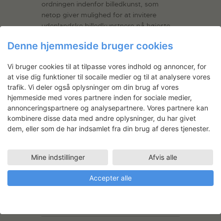
ordningen indenfor billedkunst, som
netop giver mulighed for at invitere
udenlandske billedkunstnere på højeste
internationale niveau til at arbejde og
Denne hjemmeside bruger cookies
opholde sig i Danmark. DIVA-ordningen
har dermed gennem årene bidraget til at
Vi bruger cookies til at tilpasse vores indhold og annoncer, for
styrke international udveksling og
at vise dig funktioner til socaile medier og til at analysere vores
netværkssamarbejde mellem den danske
trafik. Vi deler også oplysninger om din brug af vores
og internationale kunstscene.
hjemmeside med vores partnere inden for sociale medier,
annonceringspartnere og analysepartnere. Vores partnere kan
Læs mere om:
kombinere disse data med andre oplysninger, du har givet
dem, eller som de har indsamlet fra din brug af deres tjenester.
> DIVA-ordningen
> Klara Hobza
Mine indstillinger
Afvis alle
> Klara Hobzas projekter
Accepter alle