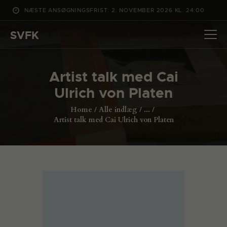
NÆSTE ANSØGNINGSFRIST: 2. NOVEMBER 2026 KL. 24:00
SVFK
SVFK
DET SKER
Artist talk med Cai
PROJEKTER
Ulrich von Platen
CHANNEL
Home
Alle indlæg
...
ANSØG
Artist talk med Cai Ulrich von Platen
OM SVFK
ENGLISH