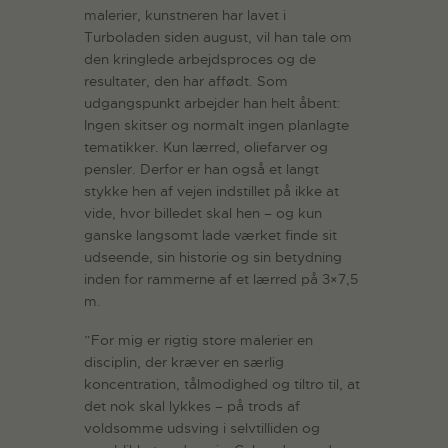
malerier, kunstneren har lavet i
Turboladen siden august, vil han tale om
den kringlede arbejdsproces og de
resultater, den har affødt. Som
udgangspunkt arbejder han helt åbent:
Ingen skitser og normalt ingen planlagte
tematikker. Kun lærred, oliefarver og
pensler. Derfor er han også et langt
stykke hen af vejen indstillet på ikke at
vide, hvor billedet skal hen – og kun
ganske langsomt lade værket finde sit
udseende, sin historie og sin betydning
inden for rammerne af et lærred på 3×7,5
m.
”For mig er rigtig store malerier en
disciplin, der kræver en særlig
koncentration, tålmodighed og tiltro til, at
det nok skal lykkes – på trods af
voldsomme udsving i selvtilliden og