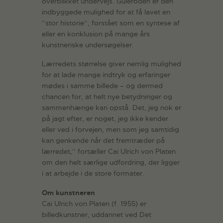
overblikket undervejs. Guleroden er den
indbyggede mulighed for at få lavet en
”stor historie”, forstået som en syntese af
eller en konklusion på mange års
kunstneriske undersøgelser.
Lærredets størrelse giver nemlig mulighed
for at lade mange indtryk og erfaringer
mødes i samme billede – og dermed
chancen for, at helt nye betydninger og
sammenhænge kan opstå. Det, jeg nok er
på jagt efter, er noget, jeg ikke kender
eller ved i forvejen, men som jeg samtidig
kan genkende når det fremtræder på
lærredet,” fortæller Cai Ulrich von Platen
om den helt særlige udfordring, der ligger
i at arbejde i de store formater.
Om kunstneren
Cai Ulrich von Platen (f. 1955) er
billedkunstner, uddannet ved Det