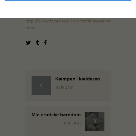
Opdateringer og informationer om
aktuelle arrangementer bliver lagt op her
på siden og på
http://www.facebook.com/statensvaerkst
eder
Kæmpen i kælderen
11.09.2011
Min erotiske barndom
11.10.2011