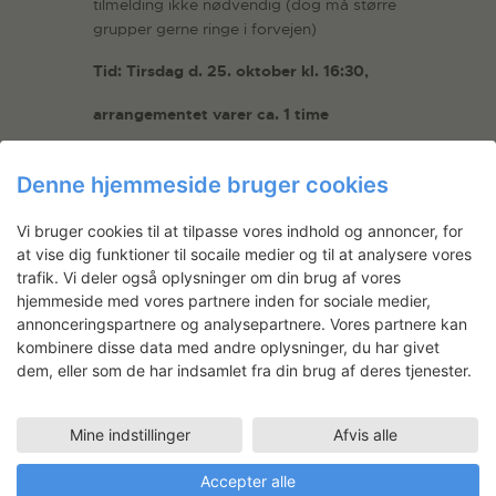
tilmelding ikke nødvendig (dog må større
grupper gerne ringe i forvejen)
Tid: Tirsdag d. 25. oktober kl. 16:30,
arrangementet varer ca. 1 time
Denne hjemmeside bruger cookies
Sted: Turboladen, Wilders Plads,
Bygning P, Christianshavn, 1401
Vi bruger cookies til at tilpasse vores indhold og annoncer, for
København K
at vise dig funktioner til socaile medier og til at analysere vores
trafik. Vi deler også oplysninger om din brug af vores
Mere information fås ved henvendelse til
hjemmeside med vores partnere inden for sociale medier,
kommunikationsmedarbejder Ida Sofie
annonceringspartnere og analysepartnere. Vores partnere kan
Minke Anderson:
sofie@svfk.dk
el. tlf. 32
kombinere disse data med andre oplysninger, du har givet
96 05 10
dem, eller som de har indsamlet fra din brug af deres tjenester.
Næste artist talk på SVK er d. 8.
november, hvor Lone Haugaard Madsen
Mine indstillinger
Afvis alle
fortæller om sin arbejdsproces.
Accepter alle