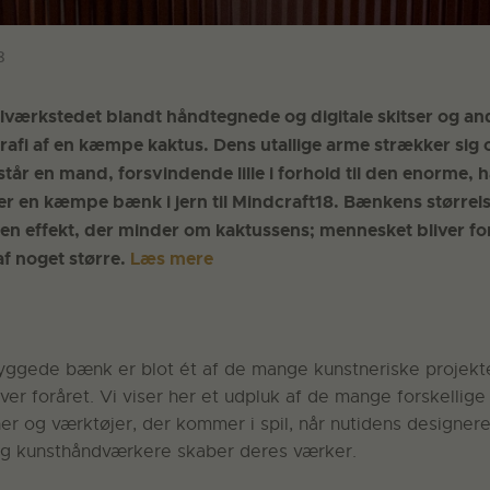
8
lværkstedet blandt håndtegnede og digitale skitser og and
rafi af en kæmpe kaktus. Dens utallige arme strækker sig
tår en mand, forsvindende lille i forhold til den enorme, 
er en kæmpe bænk i jern til Mindcraft18. Bænkens størrel
en effekt, der minder om kaktussens; mennesket bliver for
 af noget større.
Læs mere
ryggede bænk er blot ét af de mange kunstneriske projekte
er foråret. Vi viser her et udpluk af de mange forskellig
er og værktøjer, der kommer i spil, når nutidens designere
og kunsthåndværkere skaber deres værker.