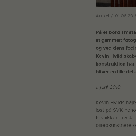
Artikel
01.06.201
På et bord i meta
et gammelt fotog
og ved dens fod s
Kevin Hviid skab
konstruktion har 
bliver en lille del
1. juni 2018
Kevin Hviids høj
løst på SVK henov
teknikker, maskin
billedkunstnere 