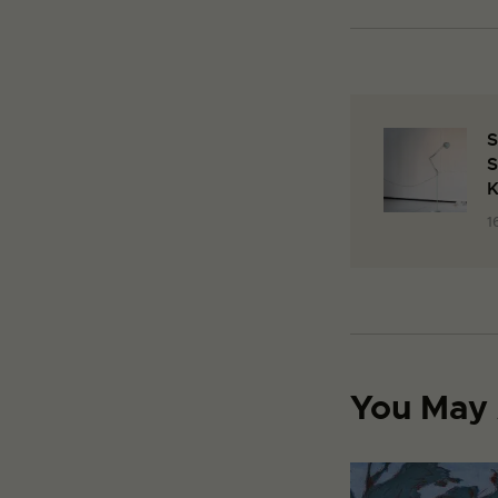
S
S
K
1
You May 