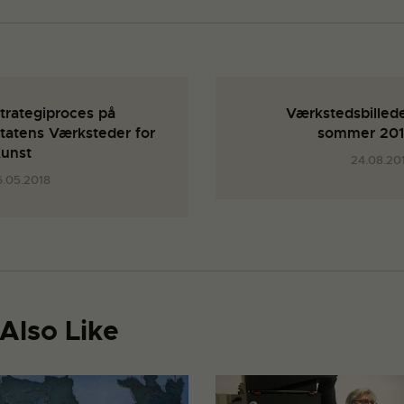
trategiproces på
Værkstedsbilled
tatens Værksteder for
sommer 20
unst
24.08.20
6.05.2018
Also Like