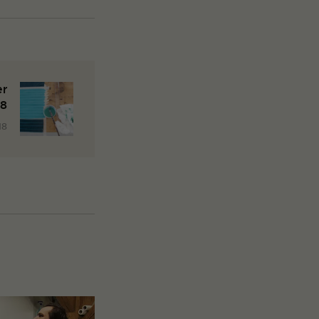
er
18
18