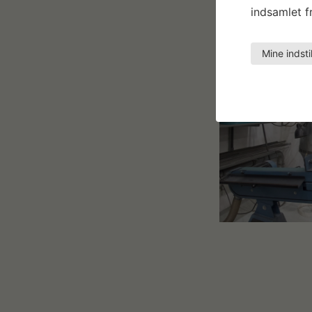
indsamlet fr
Mine indsti