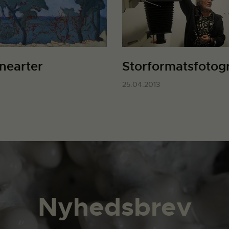
nearter
Storformatsfotog
25.04.2013
Nyhedsbrev