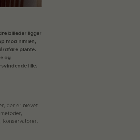
re billeder ligger
 op mod himlen,
hårdføre plante.
se og
svindende lille,
r, der er blevet
e metoder,
, konservatorer,