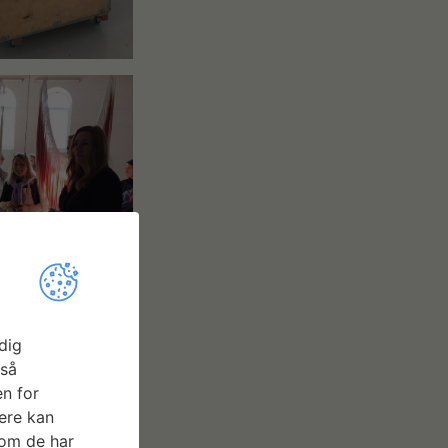
dig
gså
n for
ere kan
som de har