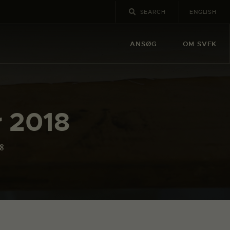
ENGLISH
ANSØG
OM SVFK
r 2018
8