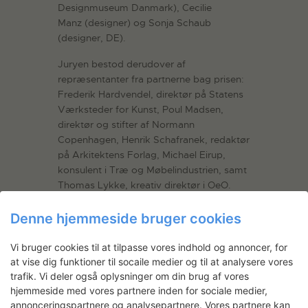
Designmuseum Danmark), Cecilie
Manz (designer) og Sonja Schaub
(designer, DE).
Juryen bestod derudover af
repræsentanter fra partnerne bag prisen:
Frederik Hardvendel, direktør på Statens
Værksteder for Kunst, Poul Madsen,
direktør og stifter af Normann
Copenhagen, Henrik Schafranek, redaktør
på Arkitektens Forlag, Michael Eirup,
konsulent i Træ og Møbelindustrien, samt
Thomas Lykke, kreativ direktør i OeO.
YDERLIGERE INFORMATION
Denne hjemmeside bruger cookies
Kontakt direktør Frederik Hardvendel eller
kommunikationsmed¬arbejder Kirstine
Vi bruger cookies til at tilpasse vores indhold og annoncer, for
Autzen på Statens Værksteder for Kunst.
at vise dig funktioner til socaile medier og til at analysere vores
Telefon: 32 96 05 10. Email:
trafik. Vi deler også oplysninger om din brug af vores
timetodesign@svfk.dk
hjemmeside med vores partnere inden for sociale medier,
annonceringspartnere og analysepartnere. Vores partnere kan