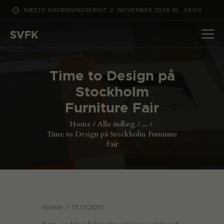
NÆSTE ANSØGNINGSFRIST: 2. NOVEMBER 2026 KL. 24:00
SVFK
SVFK
DET SKER
Time to Design på
PROJEKTER
Stockholm
CHANNEL
Furniture Fair
ANSØG
Home
Alle indlæg
...
OM SVFK
Time to Design på Stockholm Furniture
Fair
ENGLISH
Artikel
01.01.2013