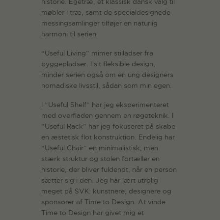
historie. Egetræ, et klassisk dansk valg til
møbler i træ, samt de specialdesignede
messingsamlinger tilføjer en naturlig
harmoni til serien.
“Useful Living” mimer stilladser fra
byggepladser. I sit fleksible design,
minder serien også om en ung designers
nomadiske livsstil, sådan som min egen.
I ”Useful Shelf” har jeg eksperimenteret
med overfladen gennem en røgeteknik. I
”Useful Rack” har jeg fokuseret på skabe
en æstetisk flot konstruktion. Endelig har
“Useful Chair” en minimalistisk, men
stærk struktur og stolen fortæller en
historie, der bliver fuldendt, når en person
sætter sig i den. Jeg har lært utrolig
meget på SVK: kunstnere, designere og
sponsorer af Time to Design. At vinde
Time to Design har givet mig et