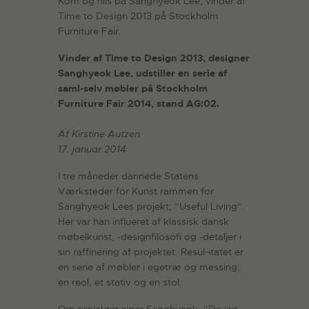
Kom og hils på Sanghyeok Lee, vinder af
Time to Design 2013 på Stockholm
Furniture Fair.
Vinder af Time to Design 2013, designer
Sanghyeok Lee, udstiller en serie af
saml-selv møbler på Stockholm
Furniture Fair 2014, stand AG:02.
Af Kirstine Autzen
17. januar 2014
I tre måneder dannede Statens
Værksteder for Kunst rammen for
Sanghyeok Lees projekt; ”Useful Living”.
Her var han influeret af klassisk dansk
møbelkunst, -designfilosofi og -detaljer i
sin raffinering af projektet. Resul¬tatet er
en serie af møbler i egetræ og messing;
en reol, et stativ og en stol.
Om projektet siger Sanghyeok: ”Da jeg