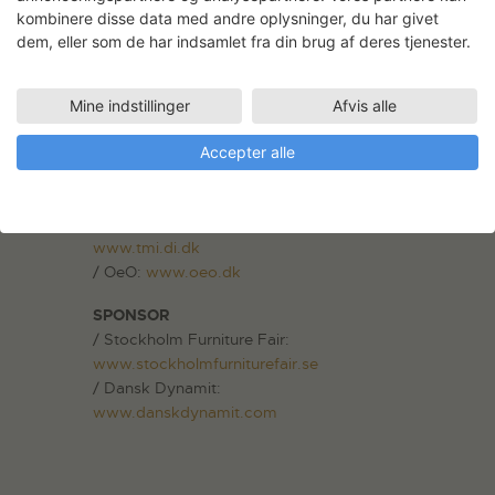
/ Læs mere om Sanghyeok Lee på
kombinere disse data med andre oplysninger, du har givet
www.leesanghyeok.com
dem, eller som de har indsamlet fra din brug af deres tjenester.
SAMARBEJDSPARTNERNE BAG PRISEN
/ Statens Værksteder for Kunst:
Mine indstillinger
Afvis alle
www.svfk.dk
/ Normann Copenhagen:
www.normann-
Accepter alle
copenhagen.com
/ Arkitektens forlag:
www.arkfo.dk
/ TMI, Træ og Møbelindustrien:
www.tmi.di.dk
/ OeO:
www.oeo.dk
SPONSOR
/ Stockholm Furniture Fair:
www.stockholmfurniturefair.se
/ Dansk Dynamit:
www.danskdynamit.com