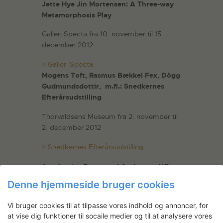
Jette Hye Jin Mortensen: A Three-way
Metamorphosis Play
Galleri Specta fra 10. november til 15.
december 2012
> Galleri Specta
Mogens Toft, Rasmus Bækkel Fex, Dôgg
Gudmundsdottir, m.fl.: Snedkernes
Efterårsudstilling
Thorvaldsens Museum fra 2. november til
2. december 2012
> Snedkernes Efterårsudstilling
Ann Louise Overgaard Andersen: NO
OTHER WAY
Denne hjemmeside bruger cookies
Møstings Hus fra 21. november til 19.
Vi bruger cookies til at tilpasse vores indhold og annoncer, for
december 2012
at vise dig funktioner til socaile medier og til at analysere vores