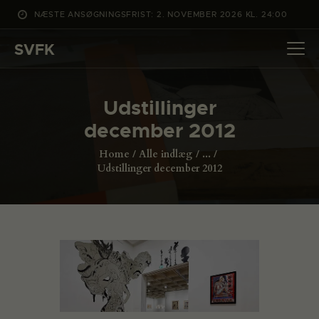
NÆSTE ANSØGNINGSFRIST: 2. NOVEMBER 2026 KL. 24:00
SVFK
SVFK
DET SKER
Udstillinger
PROJEKTER
december 2012
CHANNEL
Home
Alle indlæg
...
ANSØG
Udstillinger december 2012
OM SVFK
ENGLISH