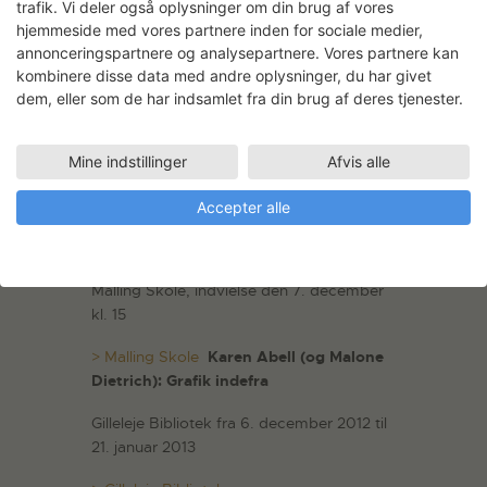
trafik. Vi deler også oplysninger om din brug af vores
> Møstings Hus
hjemmeside med vores partnere inden for sociale medier,
Charlotte Hjorth-Rohde, m.fl.: Univers
annonceringspartnere og analysepartnere. Vores partnere kan
Photographiques
kombinere disse data med andre oplysninger, du har givet
dem, eller som de har indsamlet fra din brug af deres tjenester.
Parc Bourdeau 20, Paris fra 30 oktober til
2. december
Mine indstillinger
Afvis alle
> Mois de la photo
Accepter alle
Fie Tanderup: Udsmykning af Malling
Skole
Malling Skole, indvielse den 7. december
kl. 15
> Malling Skole
Karen Abell (og Malone
Dietrich): Grafik indefra
Gilleleje Bibliotek fra 6. december 2012 til
21. januar 2013