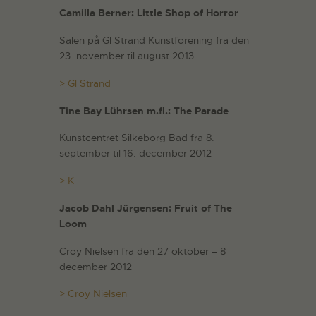
Camilla Berner: Little Shop of Horror
Salen på Gl Strand Kunstforening fra den
23. november til august 2013
> Gl Strand
Tine Bay Lührsen m.fl.: The Parade
Kunstcentret Silkeborg Bad fra 8.
september til 16. december 2012
> K
Jacob Dahl Jürgensen: Fruit of The
Loom
Croy Nielsen fra den 27 oktober – 8
december 2012
> Croy Nielsen