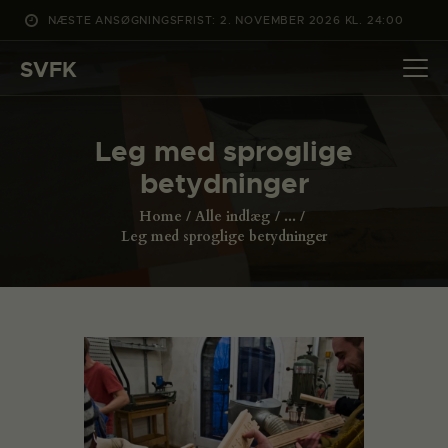
NÆSTE ANSØGNINGSFRIST: 2. NOVEMBER 2026 KL. 24:00
SVFK
SVFK
DET SKER
Leg med sproglige
PROJEKTER
betydninger
CHANNEL
Home
Alle indlæg
...
ANSØG
Leg med sproglige betydninger
OM SVFK
ENGLISH