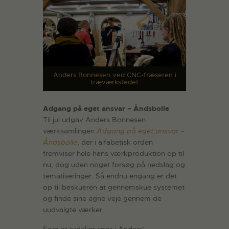
Anders Bonnesen ved CNC-fræseren i
træværkstedet
Adgang på eget ansvar – Åndsbolle
Til jul udgav Anders Bonnesen
værksamlingen
Adgang på eget ansvar –
Åndsbolle
, der i alfabetisk orden
fremviser hele hans værkproduktion op til
nu, dog uden noget forsøg på nedslag og
tematiseringer. Så endnu engang er det
op til beskueren at gennemskue systemet
og finde sine egne veje gennem de
uudvalgte værker.