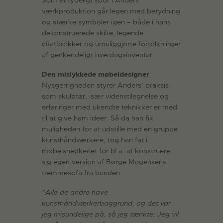
Som et tydeligt spor i Anders’
værkproduktion går legen med betydning
og stærke symboler igen – både i hans
dekonstruerede skilte, legende
citatbrokker og umuliggjorte fortolkninger
af genkendeligt hverdagsinventar.
Den mislykkede møbeldesigner
Nysgerrigheden styrer Anders’ praksis
som skulptør, især videnstilegnelse og
erfaringer med ukendte teknikker er med
til at give ham ideer. Så da han fik
muligheden for at udstille med en gruppe
kunsthåndværkere, tog han fat i
møbelsnedkeriet for bl.a. at konstruere
sig egen version af Børge Mogensens
tremmesofa fra bunden.
”Alle de andre have
kunsthåndværkerbaggrund, og det var
jeg misundelige på, så jeg tænkte: Jeg vil