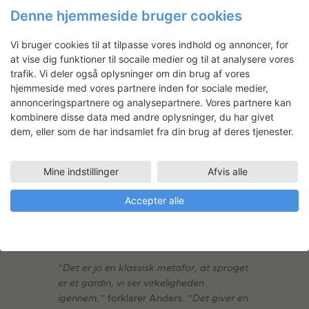
Denne hjemmeside bruger cookies
Vi bruger cookies til at tilpasse vores indhold og annoncer, for
Instruktion
, garnrester
at vise dig funktioner til socaile medier og til at analysere vores
trafik. Vi deler også oplysninger om din brug af vores
hjemmeside med vores partnere inden for sociale medier,
Selv når bogstaverne ikke står tydeligt
annonceringspartnere og analysepartnere. Vores partnere kan
frem, kan værkerne sagtens lave spil med
kombinere disse data med andre oplysninger, du har givet
sproget. I sin serie af hæklede
dem, eller som de har indsamlet fra din brug af deres tjenester.
forfatterportrætter har Anders fx arbejdet
med makuleret litteratur som sit
råmateriale. På de hullede flader, der ved
Mine indstillinger
Afvis alle
første øjekast ligner hæklede
blondegardiner, træder konturerne af
Accepter alle
sprogbevidste forfattere som Per Højholt,
Inger Christensen og Thomas Bernhard
frem.
”Det er jo en klassisk metafor, at sproget
er et gardin, vi ser virkeligheden
igennem,”
forklarer Anders. ”
Det giver en