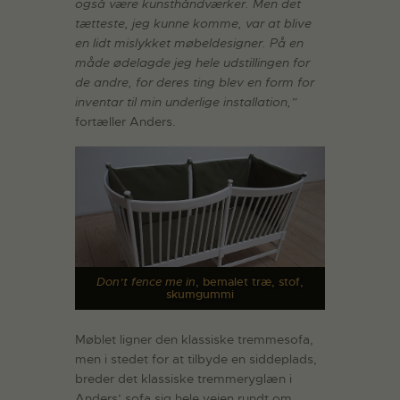
også være kunsthåndværker. Men det
tætteste, jeg kunne komme, var at blive
en lidt mislykket møbeldesigner. På en
måde ødelagde jeg hele udstillingen for
de andre, for deres ting blev en form for
inventar til min underlige installation,”
fortæller Anders.
Don’t fence me in
, bemalet træ, stof,
skumgummi
Møblet ligner den klassiske tremmesofa,
men i stedet for at tilbyde en siddeplads,
breder det klassiske tremmeryglæn i
Anders’ sofa sig hele vejen rundt om