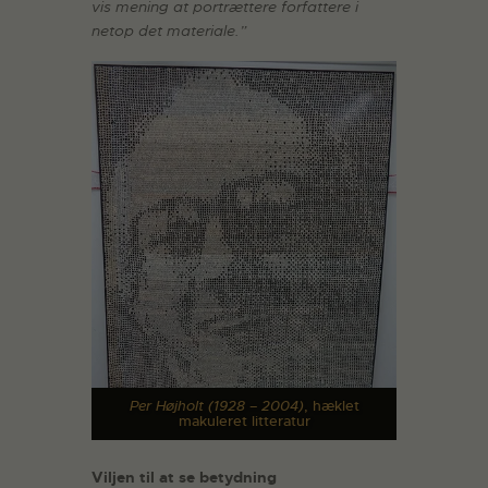
vis mening at portrættere forfattere i
netop det materiale.”
Per Højholt (1928 – 2004)
, hæklet
makuleret litteratur
Viljen til at se betydning