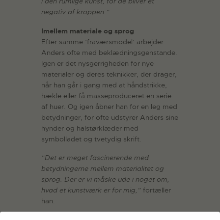
i den rumlige kunst, for de bliver et
negativ af kroppen.”
Imellem materiale og sprog
Efter samme ’fraværsmodel’ arbejder
Anders ofte med beklædningsgenstande.
Igen er det nysgerrigheden for nye
materialer og deres teknikker, der drager,
når han går i gang med at håndstrikke,
hækle eller få masseproduceret en serie
af huer. Og igen åbner han for en leg med
betydninger, for ofte udstyrer Anders sine
hynder og halstørklæder med
symbolladet og tvetydig skrift.
”Det er meget fascinerende med
betydningerne mellem materialitet og
sprog. Der er vi måske ude i noget om,
hvad et kunstværk er for mig,”
fortæller
han.