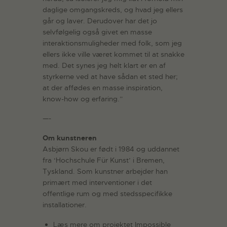
daglige omgangskreds, og hvad jeg ellers
går og laver. Derudover har det jo
selvfølgelig også givet en masse
interaktionsmuligheder med folk, som jeg
ellers ikke ville været kommet til at snakke
med. Det synes jeg helt klart er en af
styrkerne ved at have sådan et sted her;
at der affødes en masse inspiration,
know-how og erfaring.”
—-
Om kunstneren
Asbjørn Skou er født i 1984 og uddannet
fra ‘Hochschule Für Kunst’ i Bremen,
Tyskland. Som kunstner arbejder han
primært med interventioner i det
offentlige rum og med stedsspecifikke
installationer.
Læs mere om projektet Impossible