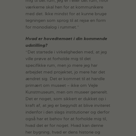
mig til det rum, jeg er i eller det rum, hvor
værkerne skal hen for at kommunikere
med det. Ikke mindst for at kunne bruge
tegningen som sprog til at rejse en form
for monodialog i rummet.”
Hvad er hovedtemaet i din kommende
udstilling?
“Det startede i virkeligheden med, at jeg
ville prøve at forholde mig til det
specifikke rum, men jo mere jeg har
arbejdet med projektet, jo mere har det
ændret sig. Det er kommet til at handle
primært om museet – ikke om Vejle
Kunstmuseum, men om museer generelt.
Det er noget, som sikkert er dukket op i
kraft af, at jeg er begyndt at blive inviteret
indenfor i den slags institutioner og derfor
også har et behov for at forholde mig til,
hvad det er for noget. Hvad kan denne
her bygning, hvad er dens historie og