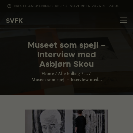
NÆSTE ANSØGNINGSFRIST: 2. NOVEMBER 2026 KL. 24:00
SVFK
SVFK
DET SKER
Museet som spejl –
PROJEKTER
Interview med
CHANNEL
Asbjørn Skou
ANSØG
Home
Alle indlæg
...
OM SVFK
Museet som spejl – Interview med...
ENGLISH