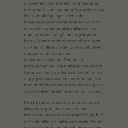
møblement, der egentlig bare består af
mdf-plader, som jeg har affotograferet og
lavet om til tegninger. Men inde i
museumslokalet vil det tage sig ud som
en relativ monumental installation, hvor
man nærmest kan gå ind i tegningerne.
Man vil kunne se de samme billeder igen
og igen fra flere vinkler, og ens blik bliver
tvunget rundt i denne her
miniatureinstallation. Den del af
installationen er i virkeligheden ret central
for udstillingen, og dermed central for de
ting jeg synes museumsrummet kan. Det
med at det konstant reproducerer sig selv
og projicerer verden udenfor ind i sig selv.
Man kan sige, at selve rummet bliver en
slags kartografi over museet som
institution, men den er mangelfuld og fuld
af hvide felter og halve sandheder. Noget
af det er meget intentionelt, hvor jeg har