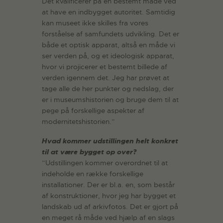
Det kvalificerer på en bestemt måde ved
at have en indbygget autoritet. Samtidig
kan museet ikke skilles fra vores
forståelse af samfundets udvikling. Det er
både et optisk apparat, altså en måde vi
ser verden på, og et ideologisk apparat,
hvor vi projicerer et bestemt billede af
verden igennem det. Jeg har prøvet at
tage alle de her punkter og nedslag, der
er i museumshistorien og bruge dem til at
pege på forskellige aspekter af
modernitetshistorien.”
Hvad kommer udstillingen helt konkret
til at være bygget op over?
”Udstillingen kommer overordnet til at
indeholde en række forskellige
installationer. Der er bl.a. en, som består
af konstruktioner, hvor jeg har bygget et
landskab ud af arkivfotos. Det er gjort på
en meget rå måde ved hjælp af en slags