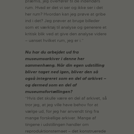
præmis, jeg overfører til de indendørs
rum. Hvad er det vi ser og ikke ser i det
her rum? Hvordan kan jeg prøve at gribe
ind i det? Jeg prøver at bruge billeder
som et værktøj til analyse og generere et
kritisk blik ved at give den analyse videre
– uanset hvilket rum, jeg er i.”
Nu har du arbejdet ud fra
museumsarkiver i denne her
sammenhæng. Når din egen udstilling
bliver taget ned igen, bliver den så
også integreret som en del af arkivet –
og dermed som en del af
museumsfortællingen?
“Hvis det skulle være en del af arkivet, så
tror jeg, at jeg ville have behov for at
vælge ud, for jeg har anvendt ting fra
mange forskellige arkiver. Mange af
tingene i udstillingen handler om
reproduktionstemaet – det konstruerede