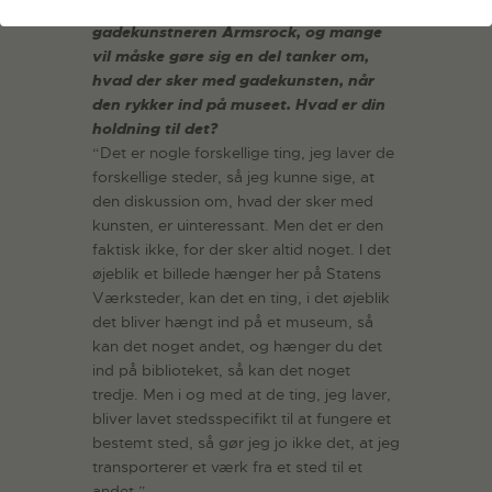
En del mennesker vil kende dig som
gadekunstneren Armsrock, og mange
vil måske gøre sig en del tanker om,
hvad der sker med gadekunsten, når
den rykker ind på museet. Hvad er din
holdning til det?
“Det er nogle forskellige ting, jeg laver de
forskellige steder, så jeg kunne sige, at
den diskussion om, hvad der sker med
kunsten, er uinteressant. Men det er den
faktisk ikke, for der sker altid noget. I det
øjeblik et billede hænger her på Statens
Værksteder, kan det en ting, i det øjeblik
det bliver hængt ind på et museum, så
kan det noget andet, og hænger du det
ind på biblioteket, så kan det noget
tredje. Men i og med at de ting, jeg laver,
bliver lavet stedsspecifikt til at fungere et
bestemt sted, så gør jeg jo ikke det, at jeg
transporterer et værk fra et sted til et
andet.”