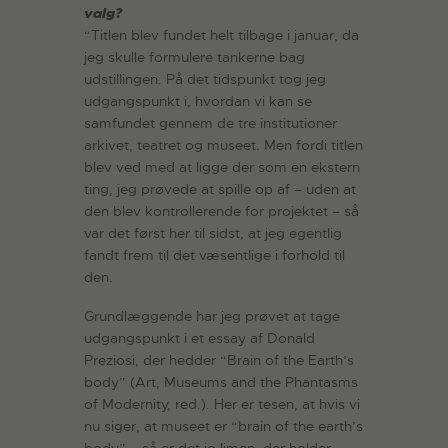
valg?
“Titlen blev fundet helt tilbage i januar, da
jeg skulle formulere tankerne bag
udstillingen. På det tidspunkt tog jeg
udgangspunkt i, hvordan vi kan se
samfundet gennem de tre institutioner
arkivet, teatret og museet. Men fordi titlen
blev ved med at ligge der som en ekstern
ting, jeg prøvede at spille op af – uden at
den blev kontrollerende for projektet – så
var det først her til sidst, at jeg egentlig
fandt frem til det væsentlige i forhold til
den.
Grundlæggende har jeg prøvet at tage
udgangspunkt i et essay af Donald
Preziosi, der hedder “Brain of the Earth’s
body” (Art, Museums and the Phantasms
of Modernity, red.). Her er tesen, at hvis vi
nu siger, at museet er “brain of the earth’s
body” – så er det jo limen, der holder