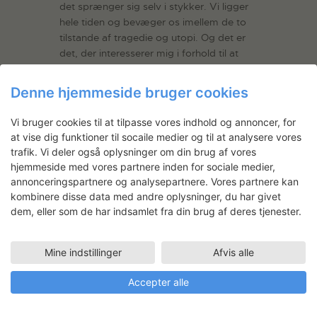
det sprænger sig selv i stykker. Vi ligger
hele tiden og bevæger os imellem de to
tilstande af tragedie og utopi. Og det er
det, der interesserer mig i forhold til at
arbejde med grundlæggende
menneskelige omstændigheder: At vi kan
Denne hjemmeside bruger cookies
bevæge os igennem både katastrofen og
håbet, og at det faktisk er det, som driver
Vi bruger cookies til at tilpasse vores indhold og annoncer, for
os fremad.”
at vise dig funktioner til socaile medier og til at analysere vores
trafik. Vi deler også oplysninger om din brug af vores
hjemmeside med vores partnere inden for sociale medier,
annonceringspartnere og analysepartnere. Vores partnere kan
kombinere disse data med andre oplysninger, du har givet
dem, eller som de har indsamlet fra din brug af deres tjenester.
Mine indstillinger
Afvis alle
Accepter alle
OLYMPUS DIGITAL CAMERA