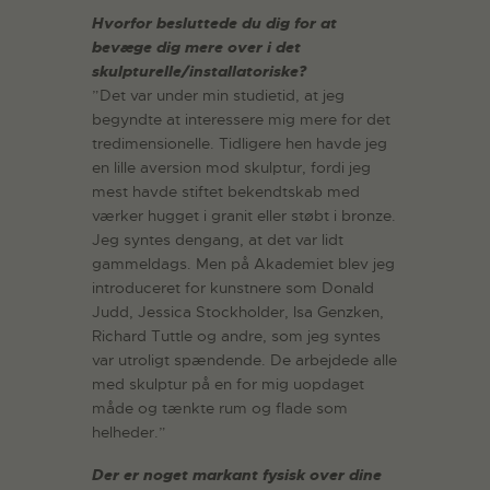
Hvorfor besluttede du dig for at
bevæge dig mere over i det
skulpturelle/installatoriske?
”Det var under min studietid, at jeg
begyndte at interessere mig mere for det
tredimensionelle. Tidligere hen havde jeg
en lille aversion mod skulptur, fordi jeg
mest havde stiftet bekendtskab med
værker hugget i granit eller støbt i bronze.
Jeg syntes dengang, at det var lidt
gammeldags. Men på Akademiet blev jeg
introduceret for kunstnere som Donald
Judd, Jessica Stockholder, Isa Genzken,
Richard Tuttle og andre, som jeg syntes
var utroligt spændende. De arbejdede alle
med skulptur på en for mig uopdaget
måde og tænkte rum og flade som
helheder.”
Der er noget markant fysisk over dine