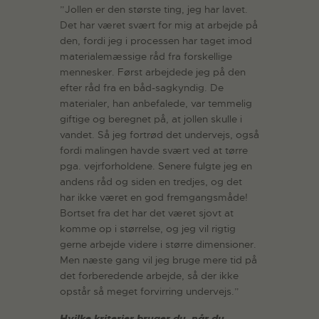
”Jollen er den største ting, jeg har lavet.
Det har været svært for mig at arbejde på
den, fordi jeg i processen har taget imod
materialemæssige råd fra forskellige
mennesker. Først arbejdede jeg på den
efter råd fra en båd-sagkyndig. De
materialer, han anbefalede, var temmelig
giftige og beregnet på, at jollen skulle i
vandet. Så jeg fortrød det undervejs, også
fordi malingen havde svært ved at tørre
pga. vejrforholdene. Senere fulgte jeg en
andens råd og siden en tredjes, og det
har ikke været en god fremgangsmåde!
Bortset fra det har det været sjovt at
komme op i størrelse, og jeg vil rigtig
gerne arbejde videre i større dimensioner.
Men næste gang vil jeg bruge mere tid på
det forberedende arbejde, så der ikke
opstår så meget forvirring undervejs.”
Hvilke kriterier bruger du, når du