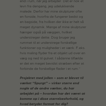
end i rum, når jeg arbejder. Det er nok et
levn fra dengang, jeg udelukkende
malede. Derfor har mine skulpturer ofte
en forside, hvorfra de fungerer bedst og
en bagside, fra hvilken der ikke er helt så
meget dynamik. Mange af mine skulpturer
hænger også på væggen, hvilket
understreger dette. Dog bruger jeg
rummet til at understrege forskellige
funktioner og muligheder i et værk. F.eks.
hvis maling flyder fra et objekt ud over en
væg og ned til gulvet. I sådanne tilfælde
er det en meget bevidst stræben efter at
forbinde de forskellige flader i et rum.”
Projektet med jollen – som er blevet til
værket “Spurgt” – virker større end
nogle af de andre værker, du har
arbejdet på – hvordan har det været at
komme op i disse størrelsesforhold, og
hvad betyder format for dig?