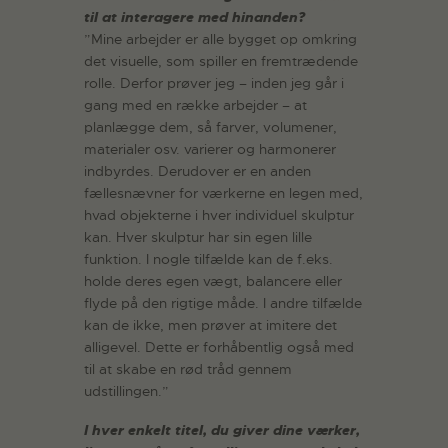
til at interagere med hinanden?
”Mine arbejder er alle bygget op omkring
det visuelle, som spiller en fremtrædende
rolle. Derfor prøver jeg – inden jeg går i
gang med en række arbejder – at
planlægge dem, så farver, volumener,
materialer osv. varierer og harmonerer
indbyrdes. Derudover er en anden
fællesnævner for værkerne en legen med,
hvad objekterne i hver individuel skulptur
kan. Hver skulptur har sin egen lille
funktion. I nogle tilfælde kan de f.eks.
holde deres egen vægt, balancere eller
flyde på den rigtige måde. I andre tilfælde
kan de ikke, men prøver at imitere det
alligevel. Dette er forhåbentlig også med
til at skabe en rød tråd gennem
udstillingen.”
I hver enkelt titel, du giver dine værker,