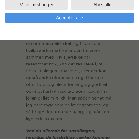
Der må være nogle bestemte tekniske
Mine indstillinger
Afvis alle
udfordringer, du står overfor i hvert
eneste værk. Hvilke særlige
Accepter alle
udfordringer har der været denne
gang?
”Hver gang jeg finder en genstand af et
ukendt materiale, skal jeg finde ud af,
hvilke andre materialer den fungerer
sammen med. Hvis jeg ikke har
researchet nok, kan det resultere i, at
f.eks. malingen krakelerer, eller der kan
opstå andre uforudsete ting. Det sker
ofte, fordi jeg bliver for ivrig og godt vil
opnå et hurtigt resultat. Som nævnt har
jollen drillet mig lidt. Men sådan noget må
jeg bare tage som en læringsproces, og
så bruge det til næste gang, jeg står i en
lignende situation.”
Ved du allerede før udstillingen,
hvordan de forskellige værker kommer