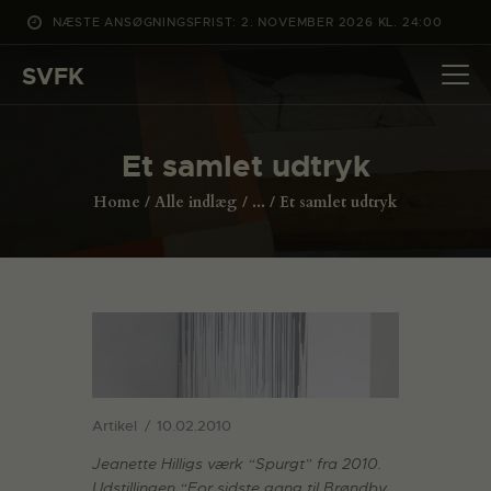
NÆSTE ANSØGNINGSFRIST: 2. NOVEMBER 2026 KL. 24:00
SVFK
SVFK
DET SKER
Et samlet udtryk
PROJEKTER
Home
Alle indlæg
...
Et samlet udtryk
CHANNEL
ANSØG
OM SVFK
ENGLISH
Artikel
10.02.2010
Jeanette Hilligs værk “Spurgt” fra 2010.
Udstillingen “For sidste gang til Brøndby