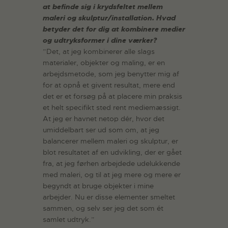
at befinde sig i krydsfeltet mellem
maleri og skulptur/installation. Hvad
betyder det for dig at kombinere medier
og udtryksformer i dine værker?
”Det, at jeg kombinerer alle slags
materialer, objekter og maling, er en
arbejdsmetode, som jeg benytter mig af
for at opnå et givent resultat, mere end
det er et forsøg på at placere min praksis
et helt specifikt sted rent mediemæssigt.
At jeg er havnet netop dér, hvor det
umiddelbart ser ud som om, at jeg
balancerer mellem maleri og skulptur, er
blot resultatet af en udvikling, der er gået
fra, at jeg førhen arbejdede udelukkende
med maleri, og til at jeg mere og mere er
begyndt at bruge objekter i mine
arbejder. Nu er disse elementer smeltet
sammen, og selv ser jeg det som ét
samlet udtryk.”