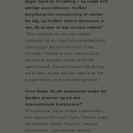
ligger også en fortælling – og nogle helt
særlige associationer. Hvilken
betydning har navngivning af værket
for dig, og hvilken ekstra dimension er
det, du ønsker at føje til med ordene?
”Mine arbejder er i sig selv meget
konkrete, så de mere historiefortællende
titler bruger jeg som kontrast til det
formelle. Titlerne er ikke møntet på at
servere en bestemt måde at forstå
værkerne på, men er mere en lille åbning
ind til dem, noget der kan vække en lille
nysgerrighed, et minde eller lignende.”
Hvor finder du din inspiration inden for
landets grænser og på den
internationale kunstscene?
Af kunstnere, jeg er meget interesseret i,
kan nævnes Ritchard Tuttle, Donald Judd,
Isa Genzken, Blinky Palermo, Jessica
Stockholder, John Beech, Marcel