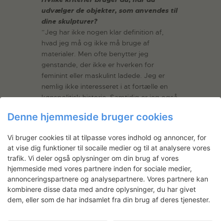
udvælger de objekter, som anvendes til
dine skulpturer?
”Jeg har ikke nogen klar definition af,
hvad jeg må og ikke må bruge af
materialer. Men ofte benytter jeg
genstande, der ikke er hverken for
feminint eller maskulint ladede. Jeg er
nemlig ikke interesseret i at fortælle en
kønspolitisk historie. Samtidig er jeg også
bevidst om, at sammensætningen ikke
Denne hjemmeside bruger cookies
bliver for symbolsk. Det er sket, at jeg har
sat to “uskyldige” genstande sammen, og
Vi bruger cookies til at tilpasse vores indhold og annoncer, for
lige pludselig opstår der en historie, som
at vise dig funktioner til socaile medier og til at analysere vores
jeg slet ikke er interesseret i at fortælle.
trafik. Vi deler også oplysninger om din brug af vores
En sidste ting, jeg leder efter i en
hjemmeside med vores partnere inden for sociale medier,
genstand, er funktion. Ofte bruger jeg
annonceringspartnere og analysepartnere. Vores partnere kan
ting, der kan noget, f.eks. spænde,
kombinere disse data med andre oplysninger, du har givet
spidde, gribe, flyde – og så skal de
dem, eller som de har indsamlet fra din brug af deres tjenester.
selvfølgelig have noget rent visuelt gods.”