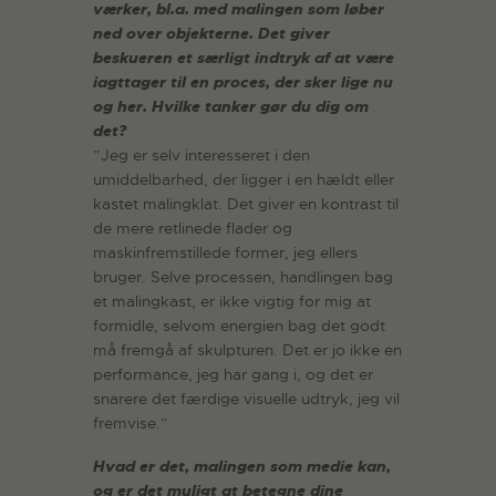
værker, bl.a. med malingen som løber
ned over objekterne. Det giver
beskueren et særligt indtryk af at være
iagttager til en proces, der sker lige nu
og her. Hvilke tanker gør du dig om
det?
”Jeg er selv interesseret i den
umiddelbarhed, der ligger i en hældt eller
kastet malingklat. Det giver en kontrast til
de mere retlinede flader og
maskinfremstillede former, jeg ellers
bruger. Selve processen, handlingen bag
et malingkast, er ikke vigtig for mig at
formidle, selvom energien bag det godt
må fremgå af skulpturen. Det er jo ikke en
performance, jeg har gang i, og det er
snarere det færdige visuelle udtryk, jeg vil
fremvise.”
Hvad er det, malingen som medie kan,
og er det muligt at betegne dine