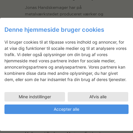
Jonas Handskemager har på
metalværkstedet produceret værker og
display til sin kommende udstilling på det
kunstnerdrevne udstillingssted BLADR.
Denne hjemmeside bruger cookies
Vi bruger cookies til at tilpasse vores indhold og annoncer, for
at vise dig funktioner til socaile medier og til at analysere vores
trafik. Vi deler også oplysninger om din brug af vores
hjemmeside med vores partnere inden for sociale medier,
annonceringspartnere og analysepartnere. Vores partnere kan
kombinere disse data med andre oplysninger, du har givet
dem, eller som de har indsamlet fra din brug af deres tjenester.
Sofia Hagström Møller +
Mine indstillinger
Afvis alle
Marianne Fairbanks: Loud
Volumes Soft Stuff
Accepter alle
Loud volumes soft stuff – an exhibition in
Officinet 2021. This exhibition is a
collaboration between Sofia Hagström