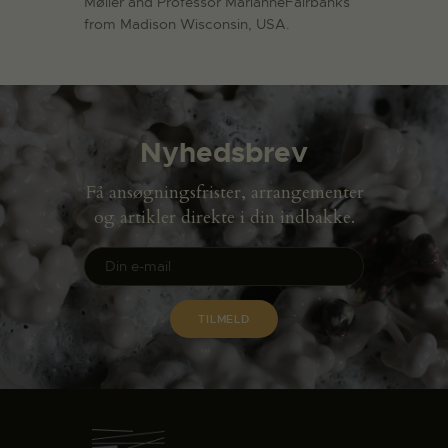
Møller and Professor MarianneFairbanks
from Madison Wisconsin, USA.
Nyhedsbrev
Få ansøgningsfrister, arrangementer
og artikler direkte i din indbakke.