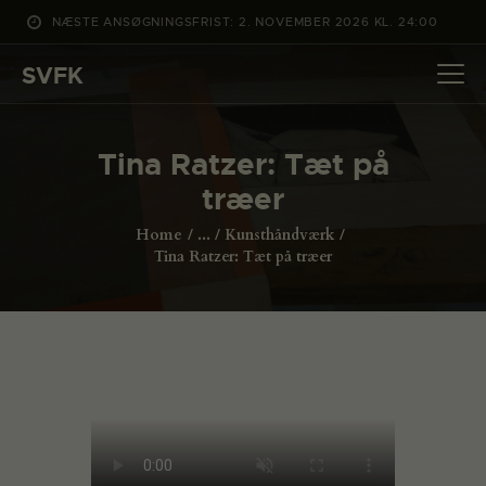
NÆSTE ANSØGNINGSFRIST: 2. NOVEMBER 2026 KL. 24:00
SVFK
SVFK
DET SKER
Tina Ratzer: Tæt på
PROJEKTER
træer
CHANNEL
Home
...
Kunsthåndværk
ANSØG
Tina Ratzer: Tæt på træer
OM SVFK
ENGLISH