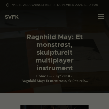
NÆSTE ANSØGNINGSFRIST: 2. NOVEMBER 2026 KL. 24:00
SVFK
SVFK
DET SKER
Ragnhild May: Et
PROJEKTER
monstrøst,
CHANNEL
skulpturelt
ANSØG
multiplayer
OM SVFK
instrument
ENGLISH
Home
...
Lydkunst
Ragnhild May: Et monstrøst, skulpturelt...