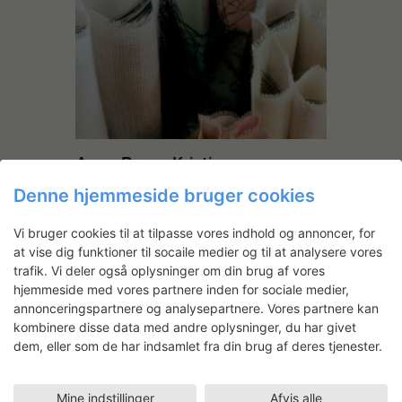
Anna Bruun Kristiansen:
Volumener gemt i væven
Denne hjemmeside bruger cookies
Tekstildesigner Anna Bruun Kristiansen
Vi bruger cookies til at tilpasse vores indhold og annoncer, for
undersøger i væveværkstedet, hvilke
at vise dig funktioner til socaile medier og til at analysere vores
rumlige former, der ligger gemt i væven.
trafik. Vi deler også oplysninger om din brug af vores
hjemmeside med vores partnere inden for sociale medier,
annonceringspartnere og analysepartnere. Vores partnere kan
kombinere disse data med andre oplysninger, du har givet
dem, eller som de har indsamlet fra din brug af deres tjenester.
Mine indstillinger
Afvis alle