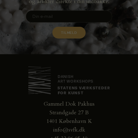
og artikler direkte i din indbakke.
Gammel Dok Pakhus
Strandgade 27 B
1401 København K
info@svfk.dk