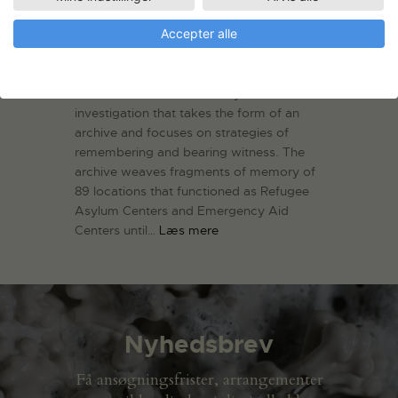
Accepter alle
Tina Enghoff & Kent Klich: In
The Past We Made History
In the Past We Made History is an
investigation that takes the form of an
archive and focuses on strategies of
remembering and bearing witness. The
archive weaves fragments of memory of
89 locations that functioned as Refugee
Asylum Centers and Emergency Aid
Centers until…
Læs mere
Nyhedsbrev
Få ansøgningsfrister, arrangementer