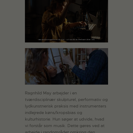
Ragnhild May arbejder i en
tværdisciplinær skulpturel, performativ og
lydkunstnerisk praksis med instrumenters
indlejrede køns/kropsbias og
kulturhistorie. Hun søger at udvide, hvad
vi forstår som musik. Dette gøres ved at
arbejde i randområdet omkring den