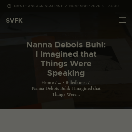
NÆSTE ANSØGNINGSFRIST: 2. NOVEMBER 2026 KL. 24:00
SVFK
SVFK
DET SKER
Nanna Debois Buhl:
PROJEKTER
I Imagined that
CHANNEL
Things Were
ANSØG
Speaking
OM SVFK
Home
...
Billedkunst
ENGLISH
Nanna Debois Buhl: I Imagined that
Things Were...