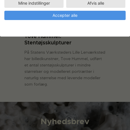
Mine indstillinger
Afvis alle
Accepter alle
Tove Hummel:
Stentøjsskulpturer
På Statens Værksteders Lille Lerværksted
har billedkunstner, Tove Hummel, udført
et antal stentøjsskulpturer i mindre
størrelser og modelleret portrætter i
naturlig størrelse med levende modeller
som forlæg.
Nyhedsbrev