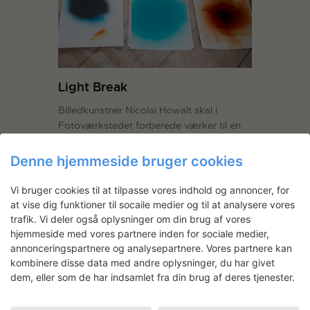
Light Break
Billedkunstner Nicolai Howalt skal i
Fotoværkstedet forberede værker til en
soloudstilling på Medicinsk Museion med
udgangspunkt i Niels Finsens
Denne hjemmeside bruger cookies
lysterapeutiske eksperimenter. Jan. 2014
Light Break er en undersøgelse af lysets
Vi bruger cookies til at tilpasse vores indhold og annoncer, for
symbolske og helbredende betydning,
at vise dig funktioner til socaile medier og til at analysere vores
som Nicolai Howalt har arbejdet på
trafik. Vi deler også oplysninger om din brug af vores
igennem de senere år. Projektet…
Læs
hjemmeside med vores partnere inden for sociale medier,
mere
annonceringspartnere og analysepartnere. Vores partnere kan
kombinere disse data med andre oplysninger, du har givet
dem, eller som de har indsamlet fra din brug af deres tjenester.