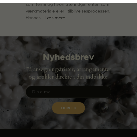
som tema og hvori træ indgår enten som
værkmateriale eller i tilblivelsesprocessen.
Hannes…
Læs mere
Nyhedsbrev
Få ansøgningsfrister, arrangementer
og artikler direkte i din indbakke.