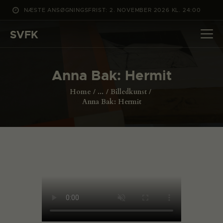
NÆSTE ANSØGNINGSFRIST: 2. NOVEMBER 2026 KL. 24:00
SVFK
SVFK
DET SKER
Anna Bak: Hermit
PROJEKTER
Home
...
Billedkunst
CHANNEL
Anna Bak: Hermit
ANSØG
OM SVFK
ENGLISH