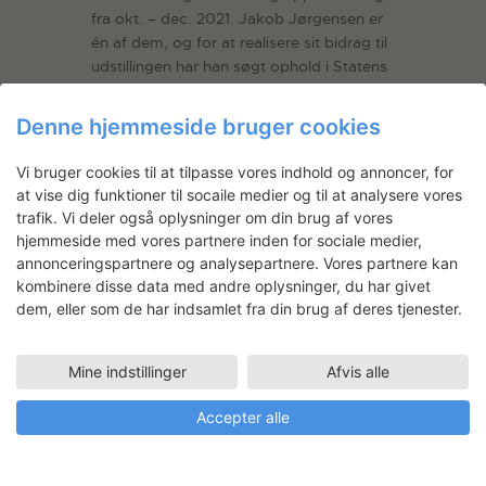
fra okt. – dec. 2021. Jakob Jørgensen er
én af dem, og for at realisere sit bidrag til
udstillingen har han søgt ophold i Statens
Værksteders metalværksted.
Denne hjemmeside bruger cookies
Vi bruger cookies til at tilpasse vores indhold og annoncer, for
at vise dig funktioner til socaile medier og til at analysere vores
trafik. Vi deler også oplysninger om din brug af vores
hjemmeside med vores partnere inden for sociale medier,
annonceringspartnere og analysepartnere. Vores partnere kan
kombinere disse data med andre oplysninger, du har givet
dem, eller som de har indsamlet fra din brug af deres tjenester.
Wood on Wood
Billedkunstner Hanne Ravn Hermansen
Mine indstillinger
Afvis alle
arbejder på en serie værker til
gruppeudstillingen Wood on Wood på
Accepter alle
kunst og kulturhuset Gammelgaard i
Herlev. Her skal hun og tre andre
kunstnere udstille værker med landskab