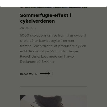
Sommerfugle-effekt i
cykelverdenen
26.06.2012
5000 skolebørn kan se frem til at cykle til
skole på en bambuscykel i en nær
fremtid. Værktøjet til at producere cyklen
er til dels skabt på SVK. Foto: Jesper
Rautell Balle. Læs mere om Flavio
Deslantes på SVK her
READ MORE