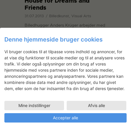
House for Dreams and
Friends
31.07.2013
Billedkunst, Visual Arts
Billedhugger Anders Krüger arbejder med
rum og arkitektur ud fra et skulpturelt
perspektiv. Han beskriver sit projekt som
Denne hjemmeside bruger cookies
en ”En slags udvikling af metoder for
rumskabelse”. Han arbejder stedspecifikt
Vi bruger cookies til at tilpasse vores indhold og annoncer, for
og vil med udgangspunkt i Formeriet
at vise dig funktioner til socaile medier og til at analysere vores
skabe principper for mulige rum - både
trafik. Vi deler også oplysninger om din brug af vores
fysiske og sociale…
hjemmeside med vores partnere inden for sociale medier,
annonceringspartnere og analysepartnere. Vores partnere kan
kombinere disse data med andre oplysninger, du har givet
READ MORE
dem, eller som de har indsamlet fra din brug af deres tjenester.
Mine indstillinger
Afvis alle
Accepter alle