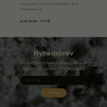
produceres i 5000 eksemplarer til at
starte med, til…
READ MORE
Nyhedsbrev
Få ansøgningsfrister, arrangementer
og artikler direkte i din indbakke.