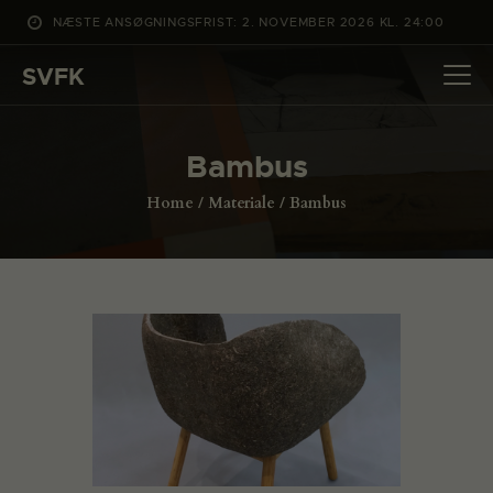
NÆSTE ANSØGNINGSFRIST: 2. NOVEMBER 2026 KL. 24:00
SVFK
SVFK
DET SKER
Bambus
PROJEKTER
Home
Materiale
Bambus
CHANNEL
ANSØG
OM SVFK
ENGLISH