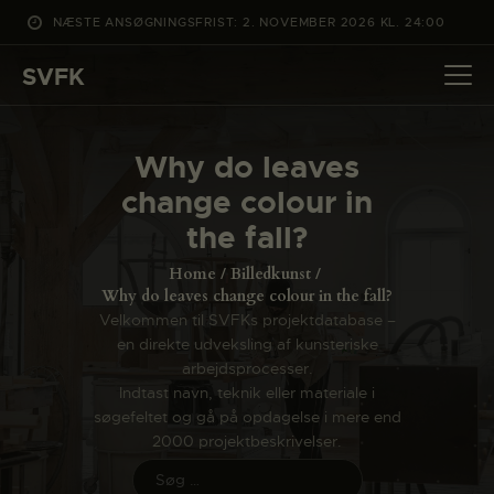
NÆSTE ANSØGNINGSFRIST: 2. NOVEMBER 2026 KL. 24:00
SVFK
SVFK
DET SKER
Why do leaves
PROJEKTER
change colour in
CHANNEL
the fall?
ANSØG
Home
Billedkunst
OM SVFK
Why do leaves change colour in the fall?
Velkommen til SVFKs projektdatabase –
ENGLISH
en direkte udveksling af kunsteriske
arbejdsprocesser.
Indtast navn, teknik eller materiale i
søgefeltet og gå på opdagelse i mere end
2000 projektbeskrivelser.