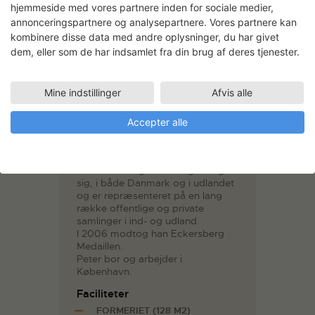
hjemmeside med vores partnere inden for sociale medier,
annonceringspartnere og analysepartnere. Vores partnere kan
kombinere disse data med andre oplysninger, du har givet
Peter Holst Henckel
dem, eller som de har indsamlet fra din brug af deres tjenester.
Uddannet fra Det Kongelige
Danske Kunstakademi i 1992.
Peter Holst Henckels kunstneriske
Mine indstillinger
Afvis alle
praksis udspiller sig i et felt mellem
æstetik, politik og poesi og hans
værker balancerer ofte på
Accepter alle
grænsen mellem et enkelt, klart
udtryk og en implicit kompleksitet
af betydning.
Peter har talrige udstillinger bag
sig, i både Danmark og i udlandet
og er repræsenteret på en lang
række offentlige og private
samlinger i ind- og udland.
I 2006 modtog han Eckersberg
Medaillen.
Peter bor og arbejder i
København.
Faciliteter
FORMERIET (128 M2)