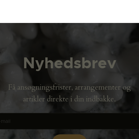
Nyhedsbrev
Få ansøgningsfrister, arrangementer og
artikler direkte i din indbakke.