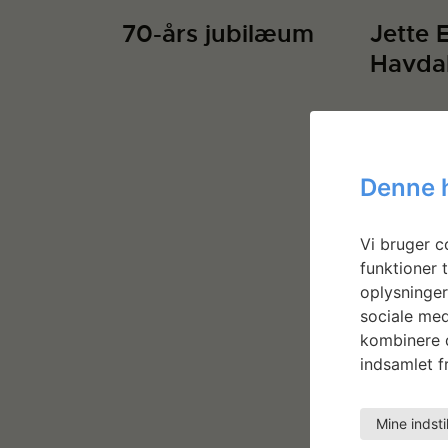
70-års jubilæum
Jette 
Havda
Denne 
Vi bruger co
funktioner t
oplysninger
sociale med
kombinere d
indsamlet fr
Mine indsti