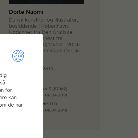
Dorte Naomi
Dansk kunstner og illustrator,
bosiddende i København.
Uddannet fra Den Grafiske
Højskole og senest fra
Danmarks Designskole i 2006.
Medlem af Foreningen Danske
Grafikere.
Foto: Jakob Storm
dig
Faciliteter
gså
ATELIER PLAN 5 (87 M2)
n for
30.03.2018 - 06.04.2018
ere kan
GRAFIKVÆRKSTED
som de har
05.03.2018 - 06.04.2018