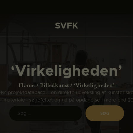
DET SKER
PROJEKTER
SVFK
SVFK
CHANNEL
ANSØG
‘Virkeligheden’
OM SVFK
ENGLISH
Home
Billedkunst
‘Virkeligheden’
s projektdatabase – en direkte udveksling af kunsterisk
ler materiale i søgefeltet og gå på opdagelse i mere end 2