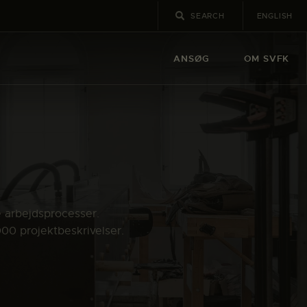
ENGLISH
ANSØG
OM SVFK
e arbejdsprocesser.
000 projektbeskrivelser.