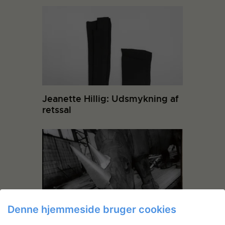
Jeanette Hillig: Udsmykning af
retssal
Denne hjemmeside bruger cookies
Otto