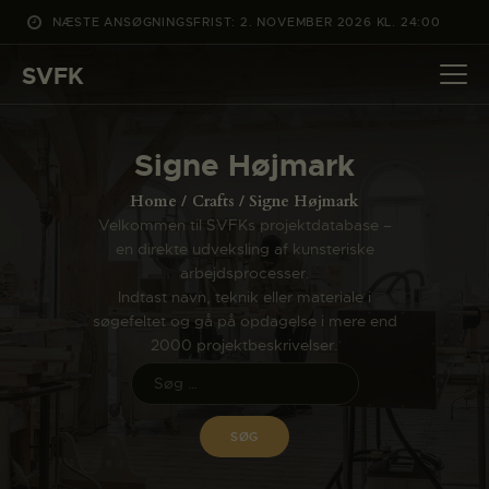
NÆSTE ANSØGNINGSFRIST: 2. NOVEMBER 2026 KL. 24:00
SVFK
SVFK
DET SKER
Signe Højmark
PROJEKTER
Home
Crafts
Signe Højmark
CHANNEL
Velkommen til SVFKs projektdatabase –
en direkte udveksling af kunsteriske
ANSØG
arbejdsprocesser.
OM SVFK
Indtast navn, teknik eller materiale i
søgefeltet og gå på opdagelse i mere end
ENGLISH
2000 projektbeskrivelser.