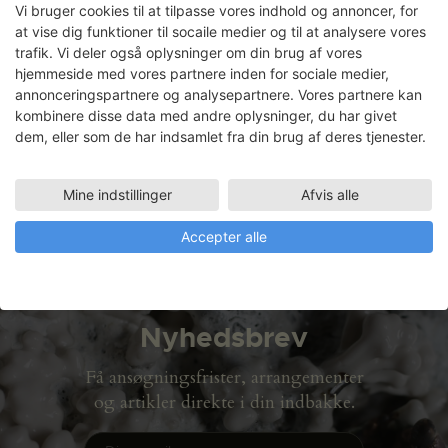
Vi bruger cookies til at tilpasse vores indhold og annoncer, for
at vise dig funktioner til socaile medier og til at analysere vores
trafik. Vi deler også oplysninger om din brug af vores
hjemmeside med vores partnere inden for sociale medier,
Signe Højmark
annonceringspartnere og analysepartnere. Vores partnere kan
kombinere disse data med andre oplysninger, du har givet
dem, eller som de har indsamlet fra din brug af deres tjenester.
Faciliteter
LERVÆRKSTED
03.10.2003 - 16.01.2004
Mine indstillinger
Afvis alle
Accepter alle
Nyhedsbrev
Få ansøgningsfrister, arrangementer
og artikler direkte i din indbakke.