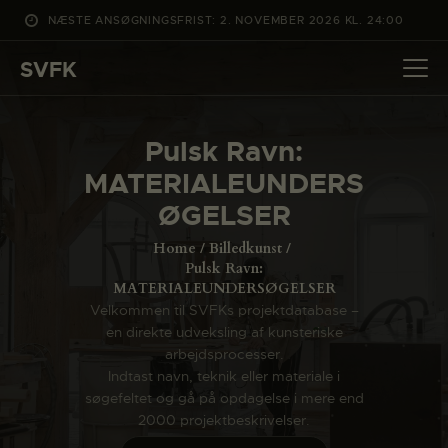
NÆSTE ANSØGNINGSFRIST: 2. NOVEMBER 2026 KL. 24:00
SVFK
SVFK
DET SKER
Pulsk Ravn:
PROJEKTER
MATERIALEUNDERS
CHANNEL
ØGELSER
ANSØG
Home
Billedkunst
OM SVFK
Pulsk Ravn:
MATERIALEUNDERSØGELSER
ENGLISH
Velkommen til SVFKs projektdatabase –
en direkte udveksling af kunsteriske
arbejdsprocesser.
Indtast navn, teknik eller materiale i
søgefeltet og gå på opdagelse i mere end
2000 projektbeskrivelser.