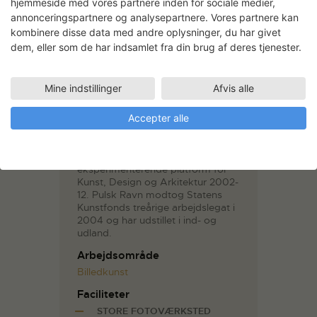
hjemmeside med vores partnere inden for sociale medier,
mellem menneske og materiale i
annonceringspartnere og analysepartnere. Vores partnere kan
tid og rum, med grafik og
performance som redskab til
kombinere disse data med andre oplysninger, du har givet
dialog.
dem, eller som de har indsamlet fra din brug af deres tjenester.
Pulsk Ravn er uddannet MA Visuel
Kommunikation, Det Kongelige
Mine indstillinger
Afvis alle
Danske Kunstakademis Skoler for
Arkitektur, Design og
Konservering i 2000. Hun
Accepter alle
dannede kunstnerduoen og
udstillingsstedet RACA / Pulsk
Ravn & Johan Carlsson – en
eksperimenterende platform for
Kunst, Design og Arkitektur 2002-
12. Pulsk Ravn modtog Statens
Kunstfonds treårige arbejdslegat i
2004 og har udstillet i ind- og
udland.
Arbejdsområde
Billedkunst
Faciliteter
STORE FOTOVÆRKSTED