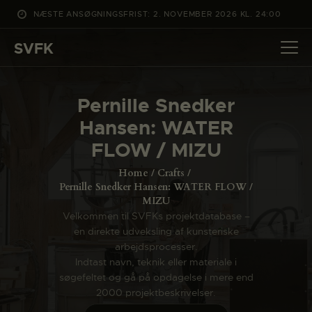
NÆSTE ANSØGNINGSFRIST: 2. NOVEMBER 2026 KL. 24:00
SVFK
SVFK
DET SKER
Pernille Snedker
PROJEKTER
Hansen: WATER
CHANNEL
FLOW / MIZU
ANSØG
Home
Crafts
OM SVFK
Pernille Snedker Hansen: WATER FLOW /
MIZU
ENGLISH
Velkommen til SVFKs projektdatabase –
en direkte udveksling af kunsteriske
arbejdsprocesser.
Indtast navn, teknik eller materiale i
søgefeltet og gå på opdagelse i mere end
2000 projektbeskrivelser.